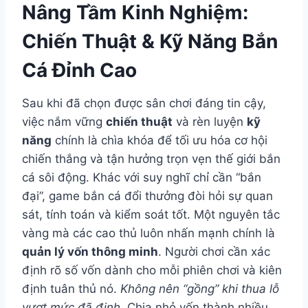
Nâng Tầm Kinh Nghiệm:
Chiến Thuật & Kỹ Năng Bắn
Cá Đỉnh Cao
Sau khi đã chọn được sân chơi đáng tin cậy,
việc nắm vững
chiến thuật
và rèn luyện
kỹ
năng
chính là chìa khóa để tối ưu hóa cơ hội
chiến thắng và tận hưởng trọn vẹn thế giới bắn
cá sôi động. Khác với suy nghĩ chỉ cần “bắn
đại”, game bắn cá đổi thưởng đòi hỏi sự quan
sát, tính toán và kiểm soát tốt. Một nguyên tắc
vàng mà các cao thủ luôn nhấn mạnh chính là
quản lý vốn thông minh
. Người chơi cần xác
định rõ số vốn dành cho mỗi phiên chơi và kiên
định tuân thủ nó.
Không nên “gồng” khi thua lỗ
vượt mức đã định
. Chia nhỏ vốn thành nhiều