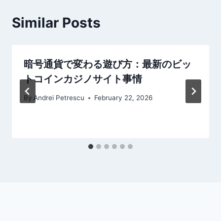
Similar Posts
暗号通貨で変わる遊び方：最新のビッ
トコインカジノサイト事情
By
Andrei Petrescu
February 22, 2026