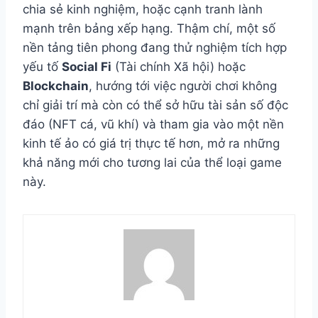
chia sẻ kinh nghiệm, hoặc cạnh tranh lành
mạnh trên bảng xếp hạng. Thậm chí, một số
nền tảng tiên phong đang thử nghiệm tích hợp
yếu tố
Social Fi
(Tài chính Xã hội) hoặc
Blockchain
, hướng tới việc người chơi không
chỉ giải trí mà còn có thể sở hữu tài sản số độc
đáo (NFT cá, vũ khí) và tham gia vào một nền
kinh tế ảo có giá trị thực tế hơn, mở ra những
khả năng mới cho tương lai của thể loại game
này.