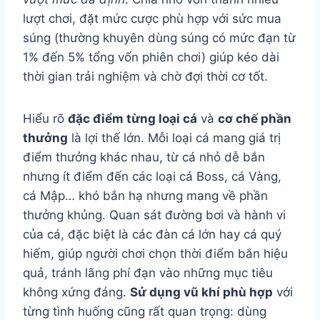
lượt chơi, đặt mức cược phù hợp với sức mua
súng (thường khuyên dùng súng có mức đạn từ
1% đến 5% tổng vốn phiên chơi) giúp kéo dài
thời gian trải nghiệm và chờ đợi thời cơ tốt.
Hiểu rõ
đặc điểm từng loại cá
và
cơ chế phần
thưởng
là lợi thế lớn. Mỗi loại cá mang giá trị
điểm thưởng khác nhau, từ cá nhỏ dễ bắn
nhưng ít điểm đến các loại cá Boss, cá Vàng,
cá Mập… khó bắn hạ nhưng mang về phần
thưởng khủng. Quan sát đường bơi và hành vi
của cá, đặc biệt là các đàn cá lớn hay cá quý
hiếm, giúp người chơi chọn thời điểm bắn hiệu
quả, tránh lãng phí đạn vào những mục tiêu
không xứng đáng.
Sử dụng vũ khí phù hợp
với
từng tình huống cũng rất quan trọng: dùng