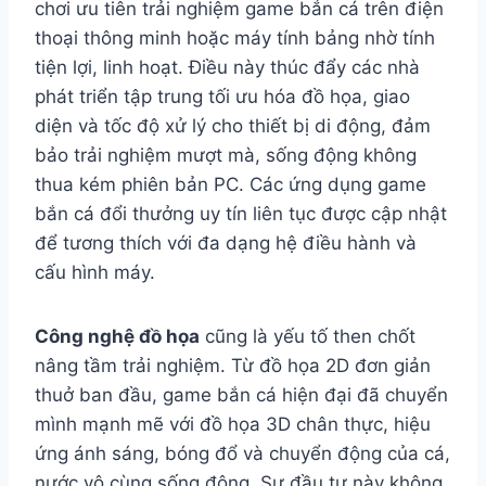
chơi ưu tiên trải nghiệm game bắn cá trên điện
thoại thông minh hoặc máy tính bảng nhờ tính
tiện lợi, linh hoạt. Điều này thúc đẩy các nhà
phát triển tập trung tối ưu hóa đồ họa, giao
diện và tốc độ xử lý cho thiết bị di động, đảm
bảo trải nghiệm mượt mà, sống động không
thua kém phiên bản PC. Các ứng dụng game
bắn cá đổi thưởng uy tín liên tục được cập nhật
để tương thích với đa dạng hệ điều hành và
cấu hình máy.
Công nghệ đồ họa
cũng là yếu tố then chốt
nâng tầm trải nghiệm. Từ đồ họa 2D đơn giản
thuở ban đầu, game bắn cá hiện đại đã chuyển
mình mạnh mẽ với đồ họa 3D chân thực, hiệu
ứng ánh sáng, bóng đổ và chuyển động của cá,
nước vô cùng sống động. Sự đầu tư này không