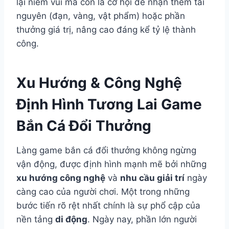
lại niềm vui mà còn là cơ hội để nhận thêm tài
nguyên (đạn, vàng, vật phẩm) hoặc phần
thưởng giá trị, nâng cao đáng kể tỷ lệ thành
công.
Xu Hướng & Công Nghệ
Định Hình Tương Lai Game
Bắn Cá Đổi Thưởng
Làng game bắn cá đổi thưởng không ngừng
vận động, được định hình mạnh mẽ bởi những
xu hướng công nghệ
và
nhu cầu giải trí
ngày
càng cao của người chơi. Một trong những
bước tiến rõ rệt nhất chính là sự phổ cập của
nền tảng
di động
. Ngày nay, phần lớn người