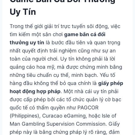
Uy Tín
Trong thế giới giải trí trực tuyến sôi động, việc
tìm kiếm một sân chơi
game bắn cá đổi
thưởng uy tín
là bước đầu tiên và quan trọng
nhất quyết định trải nghiệm cũng như sự an
toàn của người chơi. Uy tín không phải là lời
quảng cáo hoa mỹ, mà được chứng minh bằng
những tiêu chuẩn cụ thể, minh bạch. Yếu tố
hàng đầu không thể bỏ qua chính là
giấy phép
hoạt động hợp pháp
. Một nhà cái uy tín phải
được cấp phép bởi các tổ chức quản lý cờ bạc
quốc tế có thẩm quyền như PAGCOR
(Philippines), Curacao eGaming, hoặc Isle of
Man Gambling Supervision Commission. Giấy
phép này là bằng chứng pháp lý rõ ràng, đảm