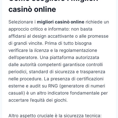
casinò online
Selezionare i
migliori casinò online
richiede un
approccio critico e informato: non basta
affidarsi al design accattivante o alle promesse
di grandi vincite. Prima di tutto bisogna
verificare la
licenza
e la regolamentazione
dell’operatore. Una piattaforma autorizzata
dalle autorità competenti garantisce controlli
periodici, standard di sicurezza e trasparenza
nelle procedure. La presenza di certificazioni
esterne e audit su RNG (generatore di numeri
casuali) è un altro indicatore fondamentale per
accertare l’equità dei giochi.
Altro aspetto cruciale è la sicurezza tecnica: