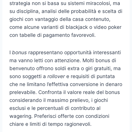
strategia non si basa su sistemi miracolosi, ma
su disciplina, analisi delle probabilità e scelta di
giochi con vantaggio della casa contenuto,
come alcune varianti di blackjack o video poker
con tabelle di pagamento favorevoli.
I
bonus
rappresentano opportunità interessanti
ma vanno letti con attenzione. Molti bonus di
benvenuto offrono soldi extra o giri gratuiti, ma
sono soggetti a
rollover
e requisiti di puntata
che ne limitano l’effettiva conversione in denaro
prelevabile. Confronta il valore reale del bonus
considerando il massimo prelievo, i giochi
esclusi e le percentuali di contributo al
wagering. Preferisci offerte con condizioni
chiare e limiti di tempo ragionevoli.