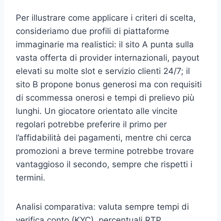
Per illustrare come applicare i criteri di scelta,
consideriamo due profili di piattaforme
immaginarie ma realistici: il sito A punta sulla
vasta offerta di provider internazionali, payout
elevati su molte slot e servizio clienti 24/7; il
sito B propone bonus generosi ma con requisiti
di scommessa onerosi e tempi di prelievo più
lunghi. Un giocatore orientato alle vincite
regolari potrebbe preferire il primo per
l’affidabilità dei pagamenti, mentre chi cerca
promozioni a breve termine potrebbe trovare
vantaggioso il secondo, sempre che rispetti i
termini.
Analisi comparativa: valuta sempre tempi di
verifica conto (KYC), percentuali RTP