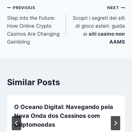
Post
PREVIOUS
NEXT
Step into the Future:
Scopri i segreti dei siti
navigation
How Online Crypto
di gioco esteri: guida
Casinos Are Changing
ai
siti casino non
Gambling
AAMS
Similar Posts
O Oceano Digital: Navegando pela
Nova Onda dos Cassinos com
Criptomoedas