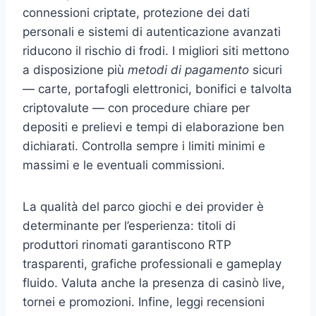
connessioni criptate, protezione dei dati
personali e sistemi di autenticazione avanzati
riducono il rischio di frodi. I migliori siti mettono
a disposizione più
metodi di pagamento
sicuri
— carte, portafogli elettronici, bonifici e talvolta
criptovalute — con procedure chiare per
depositi e prelievi e tempi di elaborazione ben
dichiarati. Controlla sempre i limiti minimi e
massimi e le eventuali commissioni.
La qualità del parco giochi e dei provider è
determinante per l’esperienza: titoli di
produttori rinomati garantiscono RTP
trasparenti, grafiche professionali e gameplay
fluido. Valuta anche la presenza di casinò live,
tornei e promozioni. Infine, leggi recensioni