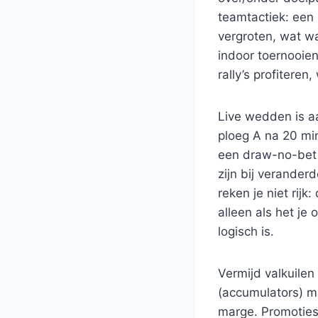
teamtactiek: een 
vergroten, wat w
indoor toernooien
rally’s profitere
Live wedden is aan
ploeg A na 20 min
een draw-no-bet 
zijn bij verander
reken je niet rij
alleen als het je
logisch is.
Vermijd valkuile
(accumulators) m
marge. Promoties 