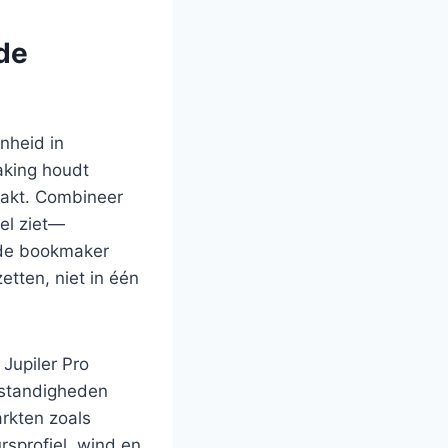
de
nheid in
taking houdt
aakt. Combineer
eel ziet—
 de bookmaker
etten, niet in één
 Jupiler Pro
mstandigheden
rkten zoals
rsprofiel, wind en