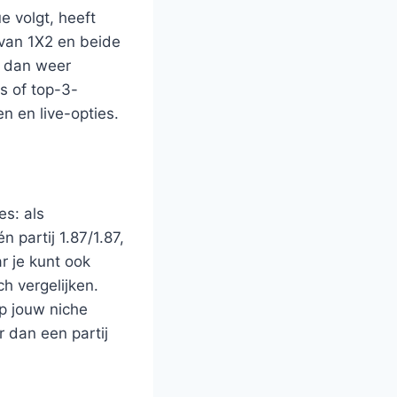
e volgt, heeft
van 1X2 en beide
n dan weer
s of top-3-
n en live-opties.
es: als
partij 1.87/1.87,
r je kunt ook
h vergelijken.
op jouw niche
r dan een partij