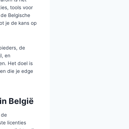
ties, tools voor
 de Belgische
oot je de kans op
bieders, de
l, en
n. Het doel is
den die je edge
in België
 de
te licenties