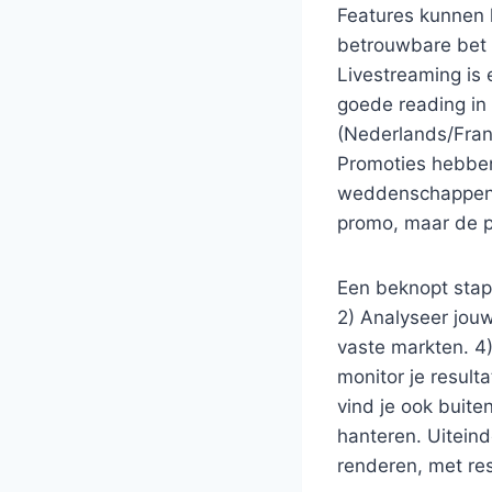
Features kunnen h
betrouwbare bet b
Livestreaming is
goede reading in 
(Nederlands/Frans)
Promoties hebben
weddenschappen k
promo, maar de pr
Een beknopt stapp
2) Analyseer jouw
vaste markten. 4)
monitor je result
vind je ook buite
hanteren. Uiteind
renderen, met res