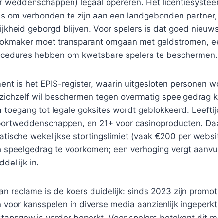
r weddenschappen) legaal opereren. Het licentiesysteem
ns om verbonden te zijn aan een landgebonden partner,
jkheid geborgd blijven. Voor spelers is dat goed nieuw
ookmaker moet transparant omgaan met geldstromen, ee
ocedures hebben om kwetsbare spelers te beschermen.
ent is het EPIS-register, waarin uitgesloten personen 
ichzelf wil beschermen tegen overmatig speelgedrag ka
toegang tot legale goksites wordt geblokkeerd. Leeftij
 sportweddenschappen, en 21+ voor casinoproducten. Daa
tische wekelijkse stortingslimiet (vaak €200 per websit
 speelgedrag te voorkomen; een verhoging vergt aanvul
dellijk in.
an reclame is de koers duidelijk: sinds 2023 zijn promot
 voor kansspelen in diverse media aanzienlijk ingeperk
tapsgewijs verder beperkt. Voor spelers betekent dit m