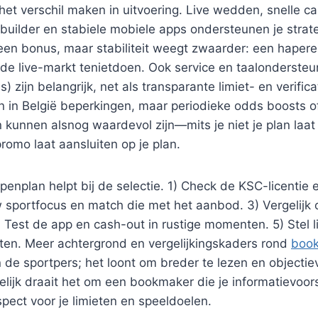
et verschil maken in uitvoering. Live wedden, snelle c
uilder en stabiele mobiele apps ondersteunen je strate
 een bonus, maar stabiliteit weegt zwaarder: een haper
de live-markt tenietdoen. Ook service en taalondersteu
 zijn belangrijk, net als transparante limiet- en verific
 in België beperkingen, maar periodieke odds boosts of
unnen alsnog waardevol zijn—mits je niet je plan laat
omo laat aansluiten op je plan.
enplan helpt bij de selectie. 1) Check de KSC-licentie e
 sportfocus en match die met het aanbod. 3) Vergelijk 
 Test de app en cash-out in rustige momenten. 5) Stel l
aten. Meer achtergrond en vergelijkingskaders rond
book
n de sportpers; het loont om breder te lezen en objectiev
elijk draait het om een bookmaker die je informatievoor
pect voor je limieten en speeldoelen.