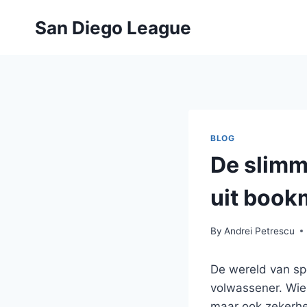
Skip
San Diego League
to
content
BLOG
De slimme
uit book
By
Andrei Petrescu
De wereld van sp
volwassener. Wie 
maar ook zekerhe