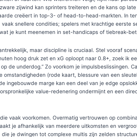
zware zijwind kan sprinters treiteren en de kans op lat
aarde creëert in top-3- of head-to-head-markten. In te
 vaak snellere condities; spelers met krachtige eerste s
n, wat je kunt meenemen in set-handicaps of tiebreak-bet
trekkelijk, maar discipline is cruciaal. Stel vooraf scena
uten hoog druk zet en xG oploopt naar 0.8+, zoek ik een 
op de underdog.” Zo voorkom je impulsbeslissingen. Ca
de omstandigheden (rode kaart, blessure van een sleute
k: de ingebouwde marge kan een deel van je edge opslok
 oorspronkelijke value-redenering ondermijnt en een direc
n die vaak voorkomen. Overmatig vertrouwen op combina
aakt je afhankelijk van meerdere uitkomsten en vergro
die je dwingen tot complexe multis zijn zelden structu