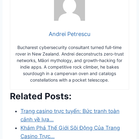
Andrei Petrescu
Bucharest cybersecurity consultant turned full-time
rover in New Zealand. Andrei deconstructs zero-trust
networks, Māori mythology, and growth-hacking for
indie apps. A competitive rock climber, he bakes
sourdough in a campervan oven and catalogs
constellations with a pocket telescope.
Related Posts:
Trang casino trực tuyến: Bức tranh toàn
cảnh về lựa…
Khám Phá Thế Giới Sôi Động Của Trang
Casino Trực…