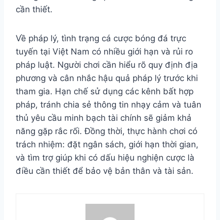
cần thiết.
Về pháp lý, tình trạng cá cược bóng đá trực
tuyến tại Việt Nam có nhiều giới hạn và rủi ro
pháp luật. Người chơi cần hiểu rõ quy định địa
phương và cân nhắc hậu quả pháp lý trước khi
tham gia. Hạn chế sử dụng các kênh bất hợp
pháp, tránh chia sẻ thông tin nhạy cảm và tuân
thủ yêu cầu minh bạch tài chính sẽ giảm khả
năng gặp rắc rối. Đồng thời, thực hành chơi có
trách nhiệm: đặt ngân sách, giới hạn thời gian,
và tìm trợ giúp khi có dấu hiệu nghiện cược là
điều cần thiết để bảo vệ bản thân và tài sản.