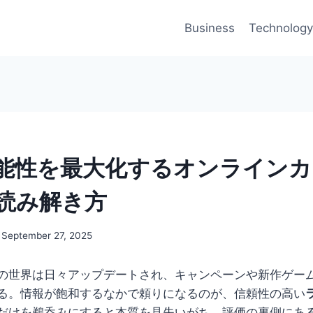
Business
Technology
能性を最大化するオンラインカ
読み解き方
September 27, 2025
の世界は日々アップデートされ、キャンペーンや新作ゲー
る。情報が飽和するなかで頼りになるのが、信頼性の高い
だけを鵜呑みにすると本質を見失いがち。評価の裏側にあ