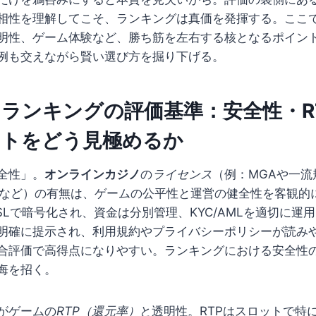
相性を理解してこそ、ランキングは真価を発揮する。ここ
明性、ゲーム体験など、勝ち筋を左右する核となるポイン
例も交えながら賢い選び方を掘り下げる。
ランキングの評価基準：安全性・R
ートをどう見極めるか
全性」。
オンラインカジノ
の
ライセンス
（例：MGAや一
RAなど）の有無は、ゲームの公平性と運営の健全性を客観的
SSLで暗号化され、資金は分別管理、KYC/AMLを適切に運
明確に提示され、利用規約やプライバシーポリシーが読み
合評価で高得点になりやすい。ランキングにおける安全性
悔を招く。
がゲームの
RTP（還元率）
と透明性。RTPはスロットで特