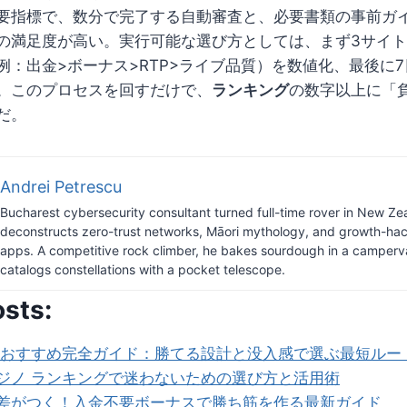
要指標で、数分で完了する自動審査と、必要書類の事前ガ
の満足度が高い。実行可能な選び方としては、まず3サイ
例：出金>ボーナス>RTP>ライブ品質）を数値化、最後に
。このプロセスを回すだけで、
ランキング
の数字以上に「
だ。
Andrei Petrescu
Bucharest cybersecurity consultant turned full-time rover in New Ze
deconstructs zero-trust networks, Māori mythology, and growth-hack
apps. A competitive rock climber, he bakes sourdough in a camper
catalogs constellations with a pocket telescope.
osts:
 おすすめ完全ガイド：勝てる設計と没入感で選ぶ最短ルー
ジノ ランキングで迷わないための選び方と活用術
差がつく！入金不要ボーナスで勝ち筋を作る最新ガイド