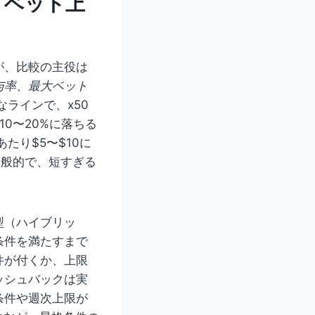
、ベット上
が、比較の主役は
与率
、
最大ベット
なラインで、x50
0〜20%に落ちる
たり$5〜$10に
一般的で、短すぎる
型（ハイブリッ
条件を満たすまで
件が付くか、上限
ッシュバックは実
条件や週次上限が