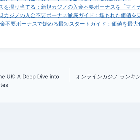
スを掘り当てる：新規カジノの入金不要ボーナスを「マイ
規カジノの入金不要ボーナス徹底ガイド：埋もれた価値を
入金不要ボーナスで始める最短スタートガイド：価値を最大
he UK: A Deep Dive into
オンラインカジノ ランキ
ites