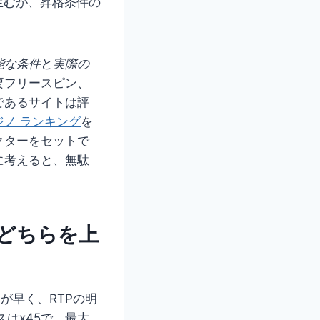
生むが、昇格条件の
能な条件
と
実際の
要フリースピン、
であるサイトは評
ノ ランキング
を
クターをセットで
に考えると、無駄
どちらを上
が早く、RTPの明
はx45で、最大