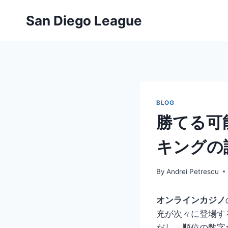
Skip
San Diego League
to
content
BLOG
勝てる可
キングの
By
Andrei Petrescu
オンラインカジノ
充が次々に登場す
だし、順位の数字