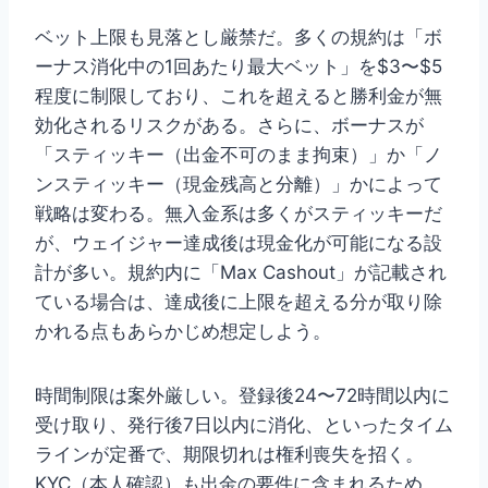
ベット上限も見落とし厳禁だ。多くの規約は「ボ
ーナス消化中の1回あたり最大ベット」を$3〜$5
程度に制限しており、これを超えると勝利金が無
効化されるリスクがある。さらに、ボーナスが
「スティッキー（出金不可のまま拘束）」か「ノ
ンスティッキー（現金残高と分離）」かによって
戦略は変わる。無入金系は多くがスティッキーだ
が、ウェイジャー達成後は現金化が可能になる設
計が多い。規約内に「Max Cashout」が記載され
ている場合は、達成後に上限を超える分が取り除
かれる点もあらかじめ想定しよう。
時間制限は案外厳しい。登録後24〜72時間以内に
受け取り、発行後7日以内に消化、といったタイム
ラインが定番で、期限切れは権利喪失を招く。
KYC（本人確認）も出金の要件に含まれるため、