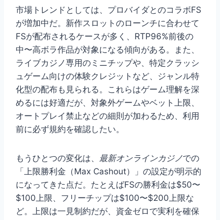
市場トレンドとしては、プロバイダとのコラボFS
が増加中だ。新作スロットのローンチに合わせて
FSが配布されるケースが多く、RTP96%前後の
中〜高ボラ作品が対象になる傾向がある。また、
ライブカジノ専用のミニチップや、特定クラッシ
ュゲーム向けの体験クレジットなど、ジャンル特
化型の配布も見られる。これらはゲーム理解を深
めるには好適だが、対象外ゲームやベット上限、
オートプレイ禁止などの細則が加わるため、利用
前に必ず規約を確認したい。
もうひとつの変化は、
最新オンラインカジノ
での
「上限勝利金（Max Cashout）」の設定が明示的
になってきた点だ。たとえばFSの勝利金は$50〜
$100上限、フリーチップは$100〜$200上限な
ど。上限は一見制約だが、資金ゼロで実利を確保