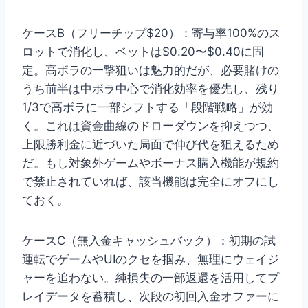
ケースB（フリーチップ$20）：寄与率100%のス
ロットで消化し、ベットは$0.20〜$0.40に固
定。高ボラの一撃狙いは魅力的だが、必要賭けの
うち前半は中ボラ中心で消化効率を優先し、残り
1/3で高ボラに一部シフトする「段階戦略」が効
く。これは資金曲線のドローダウンを抑えつつ、
上限勝利金に近づいた局面で伸び代を狙えるため
だ。もし対象外ゲームやボーナス購入機能が規約
で禁止されていれば、該当機能は完全にオフにし
ておく。
ケースC（無入金キャッシュバック）：初期の試
運転でゲームやUIのクセを掴み、無理にウェイジ
ャーを追わない。純損失の一部返還を活用してプ
レイデータを蓄積し、次段の初回入金オファーに