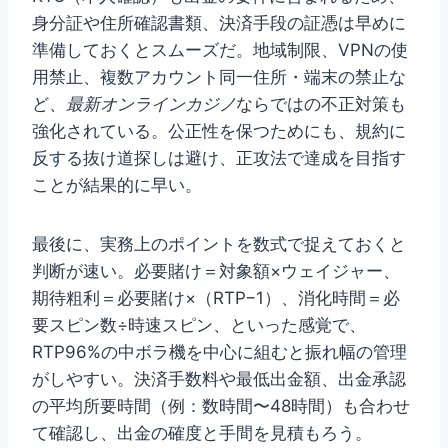
身分証や住所確認書類、決済手段の証憑は早めに
準備しておくとスムーズだ。地域制限、VPNの使
用禁止、複数アカウント同一住所・端末の禁止な
ど、
最新オンラインカジノ
ならではの不正対策も
強化されている。公正性を保つためにも、規約に
反する抜け道探しは避け、正攻法で達成を目指す
ことが結果的に早い。
最後に、実務上のポイントを数式で捉えておくと
判断が速い。必要賭け＝対象額×ウェイジャー、
期待粗利＝必要賭け×（RTP−1）、消化時間＝必
要スピン数÷時速スピン、といった感覚で、
RTP96%の中ボラ機を中心に組むと振れ幅の管理
がしやすい。決済手数料や最低出金額、出金承認
の平均所要時間（例：数時間〜48時間）も合わせ
て確認し、出金の確度と手間を見積もろう。