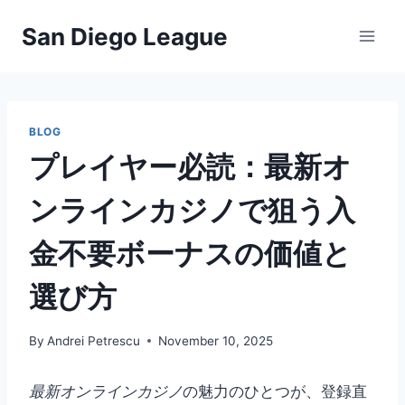
Skip
San Diego League
to
content
BLOG
プレイヤー必読：最新オ
ンラインカジノで狙う
入
金不要ボーナス
の価値と
選び方
By
Andrei Petrescu
November 10, 2025
最新オンラインカジノ
の魅力のひとつが、登録直