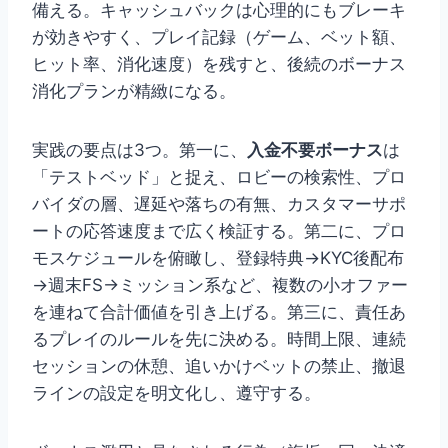
備える。キャッシュバックは心理的にもブレーキ
が効きやすく、プレイ記録（ゲーム、ベット額、
ヒット率、消化速度）を残すと、後続のボーナス
消化プランが精緻になる。
実践の要点は3つ。第一に、
入金不要ボーナス
は
「テストベッド」と捉え、ロビーの検索性、プロ
バイダの層、遅延や落ちの有無、カスタマーサポ
ートの応答速度まで広く検証する。第二に、プロ
モスケジュールを俯瞰し、登録特典→KYC後配布
→週末FS→ミッション系など、複数の小オファー
を連ねて合計価値を引き上げる。第三に、責任あ
るプレイのルールを先に決める。時間上限、連続
セッションの休憩、追いかけベットの禁止、撤退
ラインの設定を明文化し、遵守する。