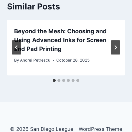
Similar Posts
Beyond the Mesh: Choosing and
Using Advanced Inks for Screen
and Pad Printing
By
Andrei Petrescu
October 28, 2025
© 2026 San Diego League - WordPress Theme