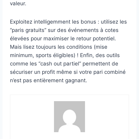
valeur.
Exploitez intelligemment les bonus : utilisez les
“paris gratuits” sur des événements à cotes
élevées pour maximiser le retour potentiel.
Mais lisez toujours les conditions (mise
minimum, sports éligibles) ! Enfin, des outils
comme les “cash out partiel” permettent de
sécuriser un profit même si votre pari combiné
n’est pas entièrement gagnant.