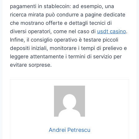
pagamenti in stablecoin: ad esempio, una
ricerca mirata può condurre a pagine dedicate
che mostrano offerte e dettagli tecnici di
diversi operatori, come nel caso di
usdt casino
.
Infine, il consiglio operativo è testare piccoli
depositi iniziali, monitorare i tempi di prelievo e
leggere attentamente i termini di servizio per
evitare sorprese.
Andrei Petrescu