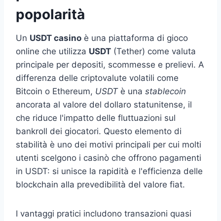
popolarità
Un
USDT casino
è una piattaforma di gioco
online che utilizza
USDT
(Tether) come valuta
principale per depositi, scommesse e prelievi. A
differenza delle criptovalute volatili come
Bitcoin o Ethereum,
USDT
è una
stablecoin
ancorata al valore del dollaro statunitense, il
che riduce l'impatto delle fluttuazioni sul
bankroll dei giocatori. Questo elemento di
stabilità è uno dei motivi principali per cui molti
utenti scelgono i casinò che offrono pagamenti
in USDT: si unisce la rapidità e l'efficienza delle
blockchain alla prevedibilità del valore fiat.
I vantaggi pratici includono transazioni quasi