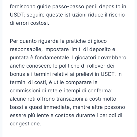
forniscono guide passo-passo per il deposito in
USDT; seguire queste istruzioni riduce il rischio
di errori costosi.
Per quanto riguarda le pratiche di gioco
responsabile, impostare limiti di deposito e
puntata è fondamentale. I giocatori dovrebbero
anche conoscere le politiche di rollover dei
bonus e i termini relativi ai prelievi in USDT. In
termini di costi, è utile comparare le
commissioni di rete e i tempi di conferma:
alcune reti offrono transazioni a costi molto
bassi e quasi immediate, mentre altre possono
essere più lente e costose durante i periodi di
congestione.