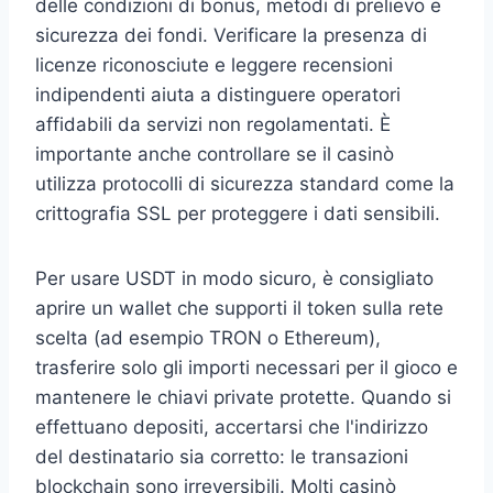
delle condizioni di bonus, metodi di prelievo e
sicurezza dei fondi. Verificare la presenza di
licenze riconosciute e leggere recensioni
indipendenti aiuta a distinguere operatori
affidabili da servizi non regolamentati. È
importante anche controllare se il casinò
utilizza protocolli di sicurezza standard come la
crittografia SSL per proteggere i dati sensibili.
Per usare USDT in modo sicuro, è consigliato
aprire un wallet che supporti il token sulla rete
scelta (ad esempio TRON o Ethereum),
trasferire solo gli importi necessari per il gioco e
mantenere le chiavi private protette. Quando si
effettuano depositi, accertarsi che l'indirizzo
del destinatario sia corretto: le transazioni
blockchain sono irreversibili. Molti casinò