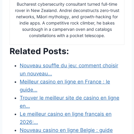
Bucharest cybersecurity consultant turned full-time
rover in New Zealand. Andrei deconstructs zero-trust
networks, Māori mythology, and growth-hacking for
indie apps. A competitive rock climber, he bakes
sourdough in a campervan oven and catalogs
constellations with a pocket telescope.
Related Posts:
Nouveau souffle du jeu: comment choisir
un nouveau…
Meilleur casino en ligne en France : le
guide…
Trouver le meilleur site de casino en ligne
en…
Le meilleur casino en ligne français en
2026:…
Nouveau casino en ligne Belgie : guide