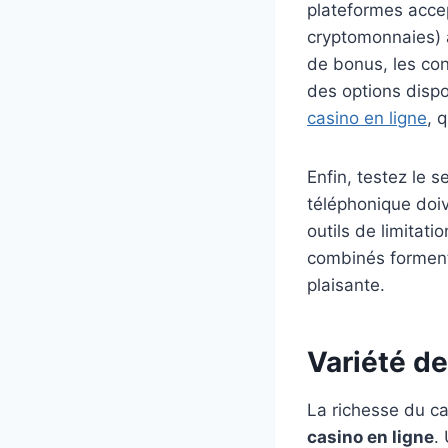
plateformes accep
cryptomonnaies) a
de bonus, les con
des options disp
casino en ligne
, 
Enfin, testez le s
téléphonique doiv
outils de limitat
combinés forment 
plaisante.
Variété de
La richesse du ca
casino en ligne
.