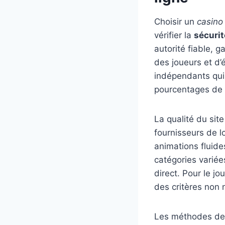
Choisir un
casino
vérifier la
sécurit
autorité fiable, g
des joueurs et d’é
indépendants qui
pourcentages de r
La qualité du sit
fournisseurs de 
animations fluid
catégories variée
direct. Pour le j
des critères non 
Les méthodes de p