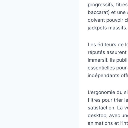
progressifs, titre
baccarat) et une 
doivent pouvoir c
jackpots massifs.
Les éditeurs de l
réputés assurent
immersif. Ils publ
essentielles pour 
indépendants offr
L’ergonomie du sit
filtres pour trie
satisfaction. La 
desktop, avec une
animations et l’i