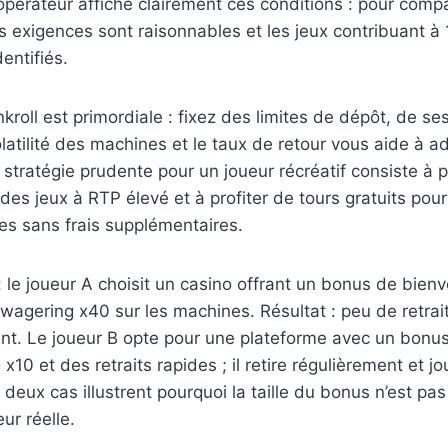
pérateur affiche clairement ces conditions : pour compar
s exigences sont raisonnables et les jeux contribuant 
entifiés.
kroll est primordiale : fixez des limites de dépôt, de se
atilité des machines et le taux de retour vous aide à a
stratégie prudente pour un joueur récréatif consiste à pr
 des jeux à RTP élevé et à profiter de tours gratuits pour
es sans frais supplémentaires.
 le joueur A choisit un casino offrant un bonus de bienv
 wagering x40 sur les machines. Résultat : peu de retrai
ent. Le joueur B opte pour une plateforme avec un bonu
10 et des retraits rapides ; il retire régulièrement et jo
deux cas illustrent pourquoi la taille du bonus n’est pas
ur réelle.