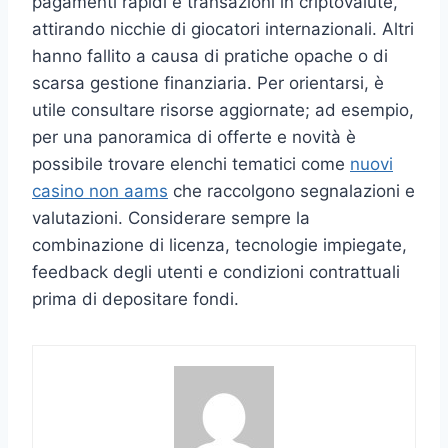
pagamenti rapidi e transazioni in criptovalute,
attirando nicchie di giocatori internazionali. Altri
hanno fallito a causa di pratiche opache o di
scarsa gestione finanziaria. Per orientarsi, è
utile consultare risorse aggiornate; ad esempio,
per una panoramica di offerte e novità è
possibile trovare elenchi tematici come
nuovi
casino non aams
che raccolgono segnalazioni e
valutazioni. Considerare sempre la
combinazione di licenza, tecnologie impiegate,
feedback degli utenti e condizioni contrattuali
prima di depositare fondi.