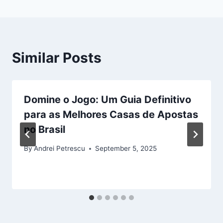
Similar Posts
Domine o Jogo: Um Guia Definitivo
para as Melhores Casas de Apostas
no Brasil
By
Andrei Petrescu
September 5, 2025