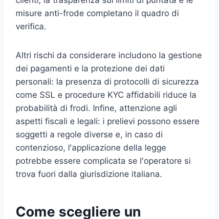
misure anti-frode completano il quadro di
verifica.
Altri rischi da considerare includono la gestione
dei pagamenti e la protezione dei dati
personali: la presenza di protocolli di sicurezza
come SSL e procedure KYC affidabili riduce la
probabilità di frodi. Infine, attenzione agli
aspetti fiscali e legali: i prelievi possono essere
soggetti a regole diverse e, in caso di
contenzioso, l'applicazione della legge
potrebbe essere complicata se l'operatore si
trova fuori dalla giurisdizione italiana.
Come scegliere un