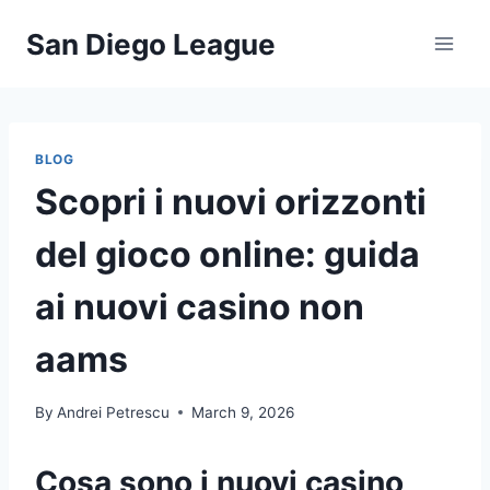
Skip
San Diego League
to
content
BLOG
Scopri i nuovi orizzonti
del gioco online: guida
ai nuovi casino non
aams
By
Andrei Petrescu
March 9, 2026
Cosa sono i nuovi casino