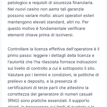
patologico e requisiti di sicurezza finanziaria.
Nei
nuovi casino non aams
tali garanzie
possono variare molto: alcuni operatori esteri
mantengono elevati standard, altri no. Per
questo motivo è fondamentale verificare
elementi chiave prima di iscriversi.
Controllare la licenza effettiva dell'operatore è il
primo passo: leggere i dettagli della licenza e
l'autorità che l'ha rilasciata fornisce indicazioni
sul livello di controllo a cui è sottoposto il sito.
Valutare poi i termini e condizioni, le politiche di
prelievo e deposito, e la presenza di
certificazioni di terze parti che attestino la
correttezza del generatore di numeri casuali
(RNG) sono pratiche essenziali. Il supporto
clienti, la trasparenza sui limiti di puntata e le