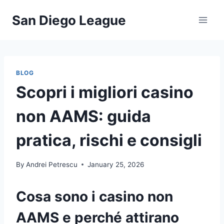
Skip
San Diego League
to
content
BLOG
Scopri i migliori casino
non AAMS: guida
pratica, rischi e consigli
By
Andrei Petrescu
January 25, 2026
Cosa sono i casino non
AAMS e perché attirano