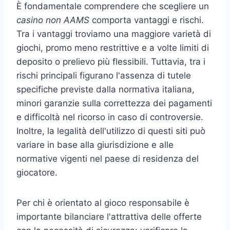
È fondamentale comprendere che scegliere un
casino non AAMS
comporta vantaggi e rischi.
Tra i vantaggi troviamo una maggiore varietà di
giochi, promo meno restrittive e a volte limiti di
deposito o prelievo più flessibili. Tuttavia, tra i
rischi principali figurano l'assenza di tutele
specifiche previste dalla normativa italiana,
minori garanzie sulla correttezza dei pagamenti
e difficoltà nel ricorso in caso di controversie.
Inoltre, la legalità dell'utilizzo di questi siti può
variare in base alla giurisdizione e alle
normative vigenti nel paese di residenza del
giocatore.
Per chi è orientato al gioco responsabile è
importante bilanciare l'attrattiva delle offerte