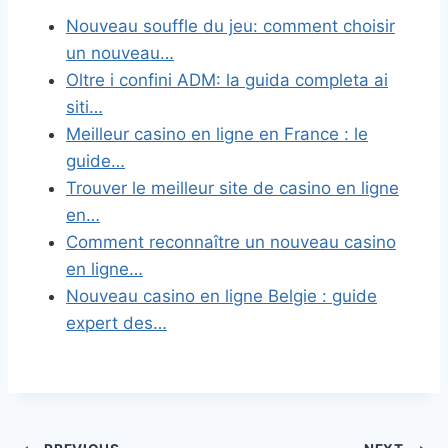
Nouveau souffle du jeu: comment choisir
un nouveau…
Oltre i confini ADM: la guida completa ai
siti…
Meilleur casino en ligne en France : le
guide…
Trouver le meilleur site de casino en ligne
en…
Comment reconnaître un nouveau casino
en ligne…
Nouveau casino en ligne Belgie : guide
expert des…