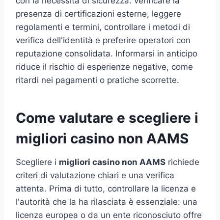
con la necessità di sicurezza: verificare la
presenza di certificazioni esterne, leggere
regolamenti e termini, controllare i metodi di
verifica dell'identità e preferire operatori con
reputazione consolidata. Informarsi in anticipo
riduce il rischio di esperienze negative, come
ritardi nei pagamenti o pratiche scorrette.
Come valutare e scegliere i
migliori casino non AAMS
Scegliere i
migliori casino non AAMS
richiede
criteri di valutazione chiari e una verifica
attenta. Prima di tutto, controllare la licenza e
l'autorità che la ha rilasciata è essenziale: una
licenza europea o da un ente riconosciuto offre