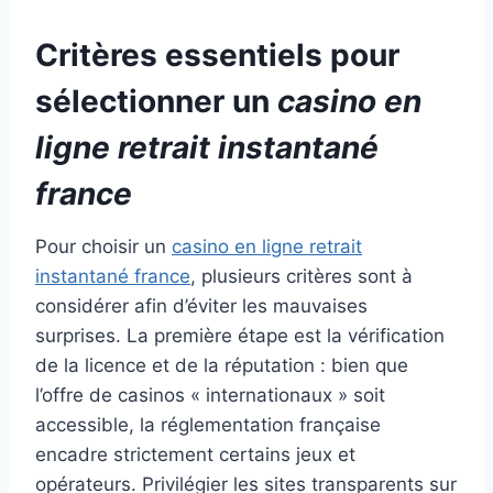
Critères essentiels pour
sélectionner un
casino en
ligne retrait instantané
france
Pour choisir un
casino en ligne retrait
instantané france
, plusieurs critères sont à
considérer afin d’éviter les mauvaises
surprises. La première étape est la vérification
de la licence et de la réputation : bien que
l’offre de casinos « internationaux » soit
accessible, la réglementation française
encadre strictement certains jeux et
opérateurs. Privilégier les sites transparents sur