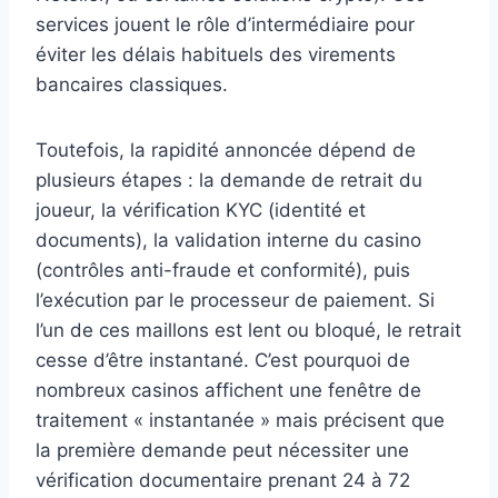
services jouent le rôle d’intermédiaire pour
éviter les délais habituels des virements
bancaires classiques.
Toutefois, la rapidité annoncée dépend de
plusieurs étapes : la demande de retrait du
joueur, la vérification KYC (identité et
documents), la validation interne du casino
(contrôles anti-fraude et conformité), puis
l’exécution par le processeur de paiement. Si
l’un de ces maillons est lent ou bloqué, le retrait
cesse d’être instantané. C’est pourquoi de
nombreux casinos affichent une fenêtre de
traitement « instantanée » mais précisent que
la première demande peut nécessiter une
vérification documentaire prenant 24 à 72