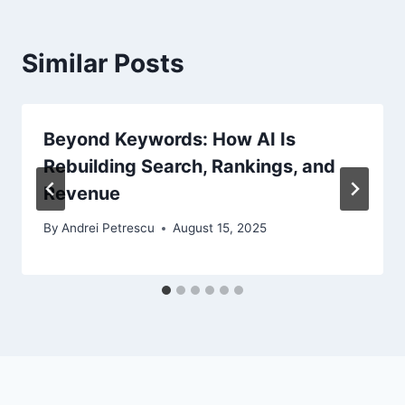
Similar Posts
Beyond Keywords: How AI Is
Rebuilding Search, Rankings, and
Revenue
By
Andrei Petrescu
August 15, 2025