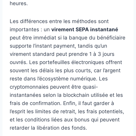
heures.
Les différences entre les méthodes sont
importantes : un
virement SEPA instantané
peut être immédiat si la banque du bénéficiaire
supporte l’instant payment, tandis qu’un
virement standard peut prendre 1 à 3 jours
ouvrés. Les portefeuilles électroniques offrent
souvent les délais les plus courts, car l’argent
reste dans l’écosystème numérique. Les
cryptomonnaies peuvent être quasi-
instantanées selon la blockchain utilisée et les
frais de confirmation. Enfin, il faut garder à
l’esprit les limites de retrait, les frais potentiels,
et les conditions liées aux bonus qui peuvent
retarder la libération des fonds.