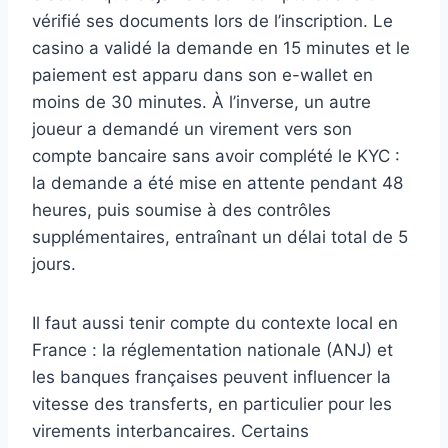
vérifié ses documents lors de l’inscription. Le
casino a validé la demande en 15 minutes et le
paiement est apparu dans son e-wallet en
moins de 30 minutes. À l’inverse, un autre
joueur a demandé un virement vers son
compte bancaire sans avoir complété le KYC :
la demande a été mise en attente pendant 48
heures, puis soumise à des contrôles
supplémentaires, entraînant un délai total de 5
jours.
Il faut aussi tenir compte du contexte local en
France : la réglementation nationale (ANJ) et
les banques françaises peuvent influencer la
vitesse des transferts, en particulier pour les
virements interbancaires. Certains