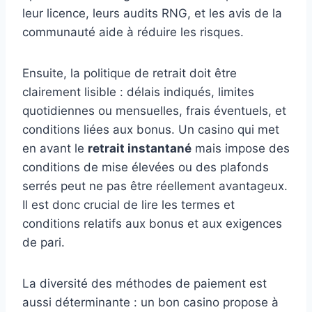
leur licence, leurs audits RNG, et les avis de la
communauté aide à réduire les risques.
Ensuite, la politique de retrait doit être
clairement lisible : délais indiqués, limites
quotidiennes ou mensuelles, frais éventuels, et
conditions liées aux bonus. Un casino qui met
en avant le
retrait instantané
mais impose des
conditions de mise élevées ou des plafonds
serrés peut ne pas être réellement avantageux.
Il est donc crucial de lire les termes et
conditions relatifs aux bonus et aux exigences
de pari.
La diversité des méthodes de paiement est
aussi déterminante : un bon casino propose à