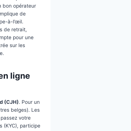
un bon opérateur
mplique de
pe-à-l’œil.
 de retrait,
ompte pour une
rée sur les
e.
en ligne
rd (CJH)
. Pour un
tres belges). Les
 passez votre
s (KYC), participe