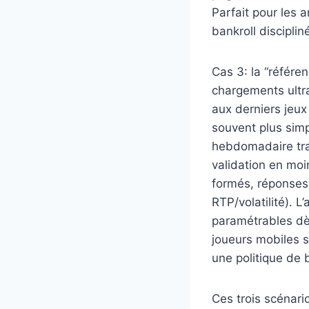
Parfait pour les 
bankroll disciplin
Cas 3: la “référen
chargements ultra
aux derniers jeux 
souvent plus simp
hebdomadaire tran
validation en mo
formés, réponses 
RTP/volatilité). L
paramétrables dès 
joueurs mobiles s
une politique de 
Ces trois scénari