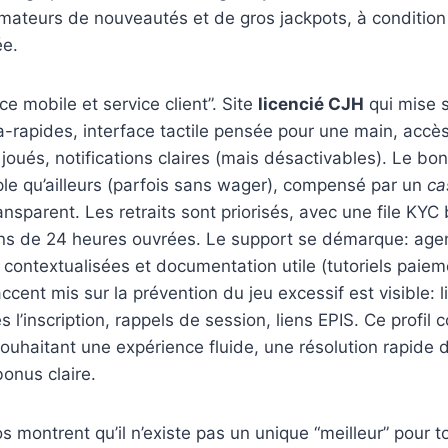
amateurs de nouveautés et de gros jackpots, à condition
ée.
ce mobile et service client”. Site
licencié CJH
qui mise s
-rapides, interface tactile pensée pour une main, accès 
joués, notifications claires (mais désactivables). Le bon
le qu’ailleurs (parfois sans wager), compensé par un
ca
sparent. Les retraits sont priorisés, avec une file KYC
ins de 24 heures ouvrées. Le support se démarque: age
contextualisées et documentation utile (tutoriels paiem
’accent mis sur la prévention du jeu excessif est visible: l
l’inscription, rappels de session, liens EPIS. Ce profil 
ouhaitant une expérience fluide, une résolution rapide 
bonus claire.
os montrent qu’il n’existe pas un unique “meilleur” pour 