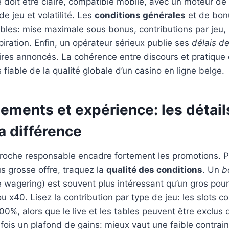
e doit être claire, compatible mobile, avec un moteur de
de jeu et volatilité. Les
conditions générales
et de bonu
sibles: mise maximale sous bonus, contributions par jeu,
piration. Enfin, un opérateur sérieux publie ses
délais de
ires annoncés. La cohérence entre discours et pratique
us fiable de la qualité globale d’un casino en ligne belge.
ements et expérience: les détails
a différence
proche responsable encadre fortement les promotions. P
us grosse offre, traquez la
qualité des conditions
. Un
b
e wagering) est souvent plus intéressant qu’un gros pou
u x40. Lisez la contribution par type de jeu: les slots c
0%, alors que le live et les tables peuvent être exclus 
fois un plafond de gains: mieux vaut une faible contrai