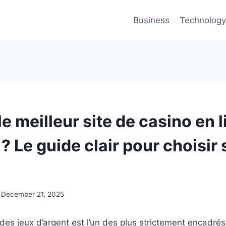
Business
Technology
le meilleur site de casino en 
? Le guide clair pour choisir
December 21, 2025
es jeux d’argent est l’un des plus strictement encadrés