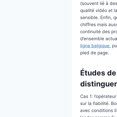
(souvent lié à de
qualité vidéo et 
sensible. Enfin,
chiffres mais aus
continuité des p
d’ensemble actua
ligne belgique
, p
pied de page.
Études de 
distingue
Cas 1: l’opérateu
sur la fiabilité. 
avec conditions l