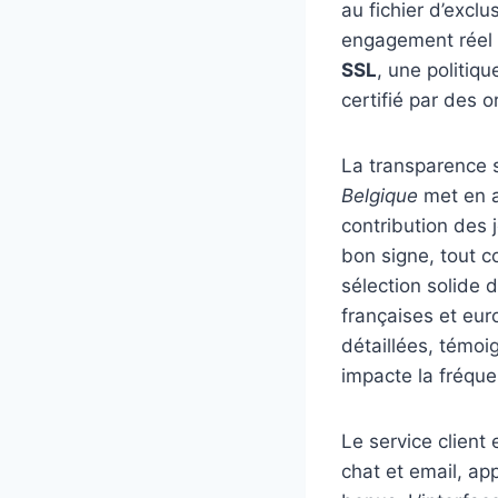
au fichier d’exclu
engagement réel
SSL
, une politiq
certifié par des
La transparence s
Belgique
met en a
contribution des
bon signe, tout c
sélection solide d
françaises et eur
détaillées, témoig
impacte la fréque
Le service client 
chat et email, ap