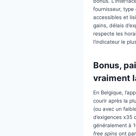
bonus. L’interfac
fournisseur, type 
accessibles et li
gains, délais d’ex
respecte les hora
l’indicateur le pl
Bonus, pai
vraiment l
En Belgique, l’ap
courir après la pl
(ou avec un faibl
d’exigences x35 o
généralement à 10
free spins
ont par