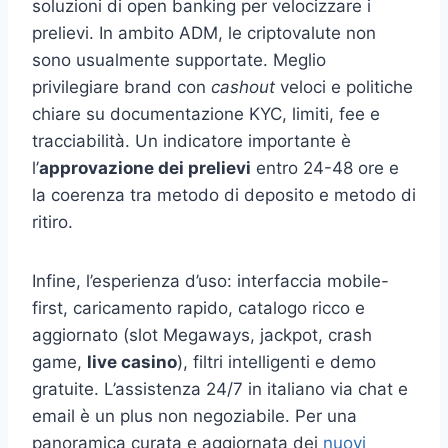
soluzioni di open banking per velocizzare i
prelievi. In ambito ADM, le criptovalute non
sono usualmente supportate. Meglio
privilegiare brand con
cashout
veloci e politiche
chiare su documentazione KYC, limiti, fee e
tracciabilità. Un indicatore importante è
l’
approvazione dei prelievi
entro 24-48 ore e
la coerenza tra metodo di deposito e metodo di
ritiro.
Infine, l’esperienza d’uso: interfaccia mobile-
first, caricamento rapido, catalogo ricco e
aggiornato (slot Megaways, jackpot, crash
game,
live casino
), filtri intelligenti e demo
gratuite. L’assistenza 24/7 in italiano via chat e
email è un plus non negoziabile. Per una
panoramica curata e aggiornata dei
nuovi