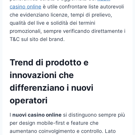
casino online
è utile confrontare liste autorevoli
che evidenziano licenze, tempi di prelievo,
qualità del live e solidità dei termini
promozionali, sempre verificando direttamente i
T&C sul sito del brand.
Trend di prodotto e
innovazioni che
differenziano i nuovi
operatori
I
nuovi casino online
si distinguono sempre più
per design mobile-first e feature che
aumentano coinvolgimento e controllo. Lato