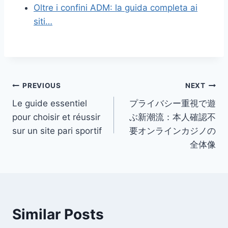
Oltre i confini ADM: la guida completa ai
siti…
Post
PREVIOUS
NEXT
Le guide essentiel
プライバシー重視で遊
navigation
pour choisir et réussir
ぶ新潮流：本人確認不
sur un site pari sportif
要オンラインカジノの
全体像
Similar Posts