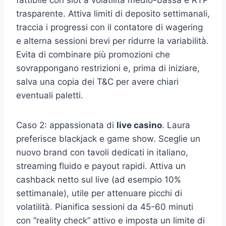
trasparente. Attiva limiti di deposito settimanali,
traccia i progressi con il contatore di wagering
e alterna sessioni brevi per ridurre la variabilità.
Evita di combinare più promozioni che
sovrappongano restrizioni e, prima di iniziare,
salva una copia dei T&C per avere chiari
eventuali paletti.
Caso 2: appassionata di
live casino
. Laura
preferisce blackjack e game show. Sceglie un
nuovo brand con tavoli dedicati in italiano,
streaming fluido e payout rapidi. Attiva un
cashback netto sul live (ad esempio 10%
settimanale), utile per attenuare picchi di
volatilità. Pianifica sessioni da 45-60 minuti
con “reality check” attivo e imposta un limite di