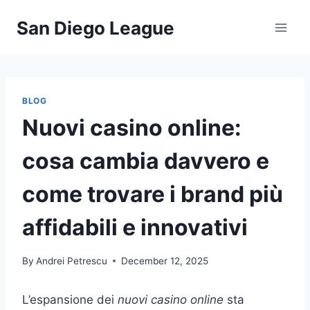
Skip
San Diego League
to
content
BLOG
Nuovi casino online:
cosa cambia davvero e
come trovare i brand più
affidabili e innovativi
By
Andrei Petrescu
December 12, 2025
L’espansione dei
nuovi casino online
sta