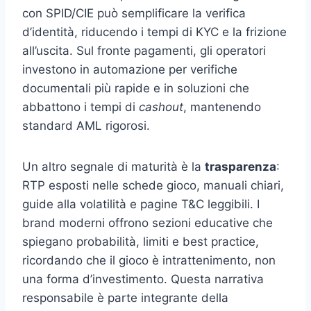
con SPID/CIE può semplificare la verifica
d’identità, riducendo i tempi di KYC e la frizione
all’uscita. Sul fronte pagamenti, gli operatori
investono in automazione per verifiche
documentali più rapide e in soluzioni che
abbattono i tempi di
cashout
, mantenendo
standard AML rigorosi.
Un altro segnale di maturità è la
trasparenza
:
RTP esposti nelle schede gioco, manuali chiari,
guide alla volatilità e pagine T&C leggibili. I
brand moderni offrono sezioni educative che
spiegano probabilità, limiti e best practice,
ricordando che il gioco è intrattenimento, non
una forma d’investimento. Questa narrativa
responsabile è parte integrante della