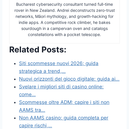
Bucharest cybersecurity consultant turned full-time
rover in New Zealand. Andrei deconstructs zero-trust
networks, Māori mythology, and growth-hacking for
indie apps. A competitive rock climber, he bakes
sourdough in a campervan oven and catalogs
constellations with a pocket telescope.
Related Posts:
Siti scommesse nuovi 2026: guida
strategica a trend,…
Nuovi orizzonti del gioco digitale: guida ai…
Svelare i migliori siti di casino online:
come…
Scommesse oltre ADM: capire i siti non
AAMS tra…
Non AAMS casino: guida completa per
capire rischi,…