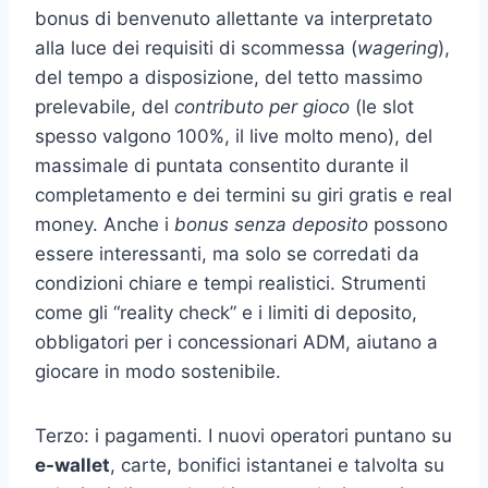
bonus di benvenuto allettante va interpretato
alla luce dei requisiti di scommessa (
wagering
),
del tempo a disposizione, del tetto massimo
prelevabile, del
contributo per gioco
(le slot
spesso valgono 100%, il live molto meno), del
massimale di puntata consentito durante il
completamento e dei termini su giri gratis e real
money. Anche i
bonus senza deposito
possono
essere interessanti, ma solo se corredati da
condizioni chiare e tempi realistici. Strumenti
come gli “reality check” e i limiti di deposito,
obbligatori per i concessionari ADM, aiutano a
giocare in modo sostenibile.
Terzo: i pagamenti. I nuovi operatori puntano su
e-wallet
, carte, bonifici istantanei e talvolta su