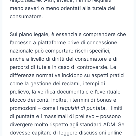
meno severi o meno orientati alla tutela del
consumatore.
Sul piano legale, è essenziale comprendere che
l’accesso a piattaforme prive di concessione
nazionale può comportare rischi specifici,
anche a livello di diritti del consumatore e di
percorsi di tutela in caso di controversie. Le
differenze normative incidono su aspetti pratici
come la gestione dei reclami, i tempi di
prelievo, la verifica documentale e l’eventuale
blocco dei conti. Inoltre, i termini di bonus e
promozioni – come i
requisiti di puntata
, i limiti
di puntata e i massimali di prelievo – possono
divergere molto rispetto agli standard ADM. Se
dovesse capitare di leggere discussioni online