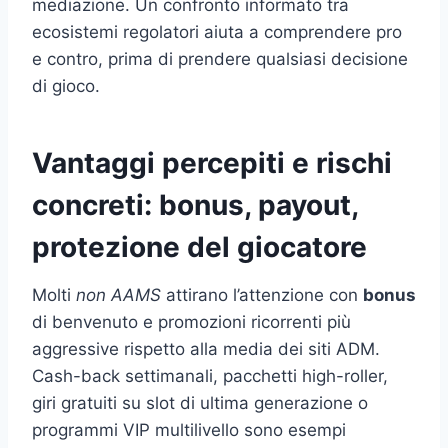
mediazione. Un confronto informato tra
ecosistemi regolatori aiuta a comprendere pro
e contro, prima di prendere qualsiasi decisione
di gioco.
Vantaggi percepiti e rischi
concreti: bonus, payout,
protezione del giocatore
Molti
non AAMS
attirano l’attenzione con
bonus
di benvenuto e promozioni ricorrenti più
aggressive rispetto alla media dei siti ADM.
Cash-back settimanali, pacchetti high-roller,
giri gratuiti su slot di ultima generazione o
programmi VIP multilivello sono esempi