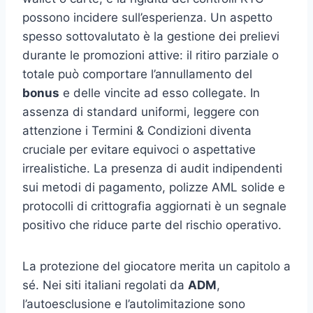
possono incidere sull’esperienza. Un aspetto
spesso sottovalutato è la gestione dei prelievi
durante le promozioni attive: il ritiro parziale o
totale può comportare l’annullamento del
bonus
e delle vincite ad esso collegate. In
assenza di standard uniformi, leggere con
attenzione i Termini & Condizioni diventa
cruciale per evitare equivoci o aspettative
irrealistiche. La presenza di audit indipendenti
sui metodi di pagamento, polizze AML solide e
protocolli di crittografia aggiornati è un segnale
positivo che riduce parte del rischio operativo.
La protezione del giocatore merita un capitolo a
sé. Nei siti italiani regolati da
ADM
,
l’autoesclusione e l’autolimitazione sono