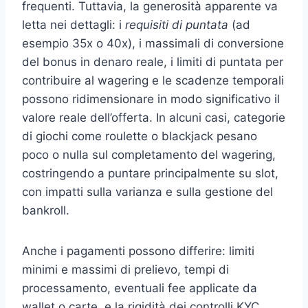
frequenti. Tuttavia, la generosità apparente va
letta nei dettagli: i
requisiti di puntata
(ad
esempio 35x o 40x), i massimali di conversione
del bonus in denaro reale, i limiti di puntata per
contribuire al wagering e le scadenze temporali
possono ridimensionare in modo significativo il
valore reale dell’offerta. In alcuni casi, categorie
di giochi come roulette o blackjack pesano
poco o nulla sul completamento del wagering,
costringendo a puntare principalmente su slot,
con impatti sulla varianza e sulla gestione del
bankroll.
Anche i pagamenti possono differire: limiti
minimi e massimi di prelievo, tempi di
processamento, eventuali fee applicate da
wallet o carte, e la rigidità dei controlli KYC