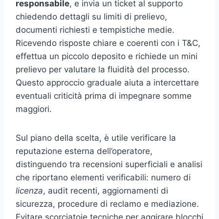
responsabile
, e invia un ticket al supporto
chiedendo dettagli su limiti di prelievo,
documenti richiesti e tempistiche medie.
Ricevendo risposte chiare e coerenti con i T&C,
effettua un piccolo deposito e richiede un mini
prelievo per valutare la fluidità del processo.
Questo approccio graduale aiuta a intercettare
eventuali criticità prima di impegnare somme
maggiori.
Sul piano della scelta, è utile verificare la
reputazione esterna dell’operatore,
distinguendo tra recensioni superficiali e analisi
che riportano elementi verificabili: numero di
licenza
, audit recenti, aggiornamenti di
sicurezza, procedure di reclamo e mediazione.
Evitare scorciatoie tecniche per aggirare blocchi