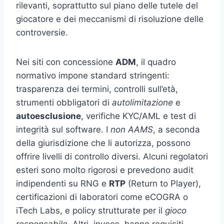
rilevanti, soprattutto sul piano delle tutele del
giocatore e dei meccanismi di risoluzione delle
controversie.
Nei siti con concessione
ADM
, il quadro
normativo impone standard stringenti:
trasparenza dei termini, controlli sull’età,
strumenti obbligatori di
autolimitazione
e
autoesclusione
, verifiche KYC/AML e test di
integrità sul software. I
non AAMS
, a seconda
della giurisdizione che li autorizza, possono
offrire livelli di controllo diversi. Alcuni regolatori
esteri sono molto rigorosi e prevedono audit
indipendenti su RNG e
RTP
(Return to Player),
certificazioni di laboratori come eCOGRA o
iTech Labs, e policy strutturate per il
gioco
responsabile
. Altri, invece, hanno requisiti