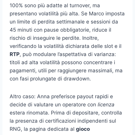
100% sono più adatte al turnover, ma
presentano volatilità più alta. Se Marco imposta
un limite di perdita settimanale e sessioni da
45 minuti con pause obbligatorie, riduce il
rischio di inseguire le perdite. Inoltre,
verificando la volatilità dichiarata delle slot e il
RTP
, può modulare l’aspettativa di varianza:
titoli ad alta volatilità possono concentrare i
pagamenti, utili per raggiungere massimali, ma
con fasi prolungate di drawdown.
Altro caso: Anna preferisce payout rapidi e
decide di valutare un operatore con
licenza
estera rinomata. Prima di depositare, controlla
la presenza di certificazioni indipendenti sul
RNG, la pagina dedicata al
gioco