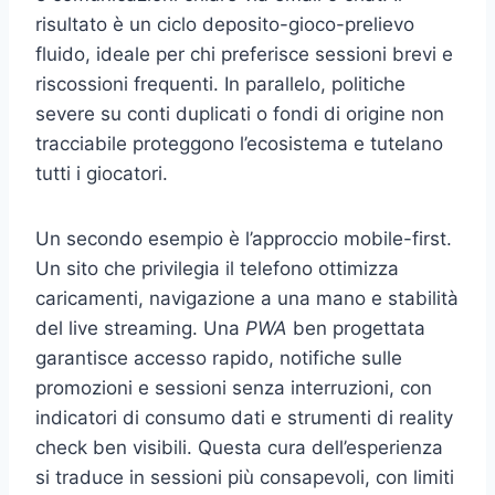
risultato è un ciclo deposito-gioco-prelievo
fluido, ideale per chi preferisce sessioni brevi e
riscossioni frequenti. In parallelo, politiche
severe su conti duplicati o fondi di origine non
tracciabile proteggono l’ecosistema e tutelano
tutti i giocatori.
Un secondo esempio è l’approccio mobile-first.
Un sito che privilegia il telefono ottimizza
caricamenti, navigazione a una mano e stabilità
del live streaming. Una
PWA
ben progettata
garantisce accesso rapido, notifiche sulle
promozioni e sessioni senza interruzioni, con
indicatori di consumo dati e strumenti di reality
check ben visibili. Questa cura dell’esperienza
si traduce in sessioni più consapevoli, con limiti