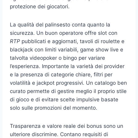
protezione dei giocatori.
La qualità del palinsesto conta quanto la
sicurezza. Un buon operatore offre slot con
RTP
pubblicati e aggiornati, tavoli di roulette e
blackjack con limiti variabili, game show live e
talvolta videopoker o bingo per variare
l’esperienza. Importante la varietà dei provider
e la presenza di categorie chiare, filtri per
volatilità e jackpot progressivi. Un catalogo ben
curato permette di gestire meglio il proprio stile
di gioco e di evitare scelte impulsive basate
solo sulle promozioni del momento.
Trasparenza e valore reale dei bonus sono un
ulteriore discrimine. Contano requisiti di