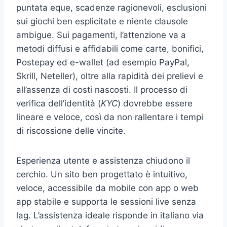
puntata eque, scadenze ragionevoli, esclusioni
sui giochi ben esplicitate e niente clausole
ambigue. Sui pagamenti, l’attenzione va a
metodi diffusi e affidabili come carte, bonifici,
Postepay ed e-wallet (ad esempio PayPal,
Skrill, Neteller), oltre alla rapidità dei prelievi e
all’assenza di costi nascosti. Il processo di
verifica dell’identità (
KYC
) dovrebbe essere
lineare e veloce, così da non rallentare i tempi
di riscossione delle vincite.
Esperienza utente e assistenza chiudono il
cerchio. Un sito ben progettato è intuitivo,
veloce, accessibile da mobile con app o web
app stabile e supporta le sessioni live senza
lag. L’assistenza ideale risponde in italiano via