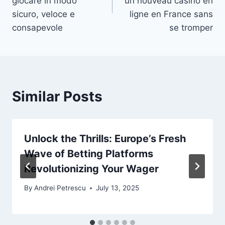
giocare in modo
un nouveau casino en
sicuro, veloce e
ligne en France sans
consapevole
se tromper
Similar Posts
Unlock the Thrills: Europe’s Fresh
Wave of Betting Platforms
Revolutionizing Your Wager
By
Andrei Petrescu
July 13, 2025