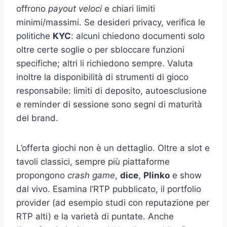
offrono
payout veloci
e chiari limiti
minimi/massimi. Se desideri privacy, verifica le
politiche
KYC
: alcuni chiedono documenti solo
oltre certe soglie o per sbloccare funzioni
specifiche; altri li richiedono sempre. Valuta
inoltre la disponibilità di strumenti di gioco
responsabile: limiti di deposito, autoesclusione
e reminder di sessione sono segni di maturità
del brand.
L’offerta giochi non è un dettaglio. Oltre a slot e
tavoli classici, sempre più piattaforme
propongono
crash game
,
dice
,
Plinko
e show
dal vivo. Esamina l’RTP pubblicato, il portfolio
provider (ad esempio studi con reputazione per
RTP alti) e la varietà di puntate. Anche