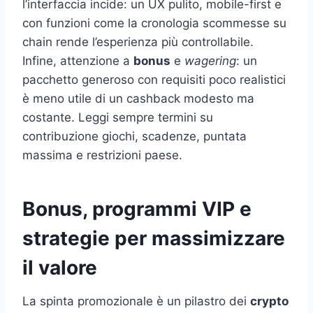
l’interfaccia incide: un UX pulito, mobile-first e
con funzioni come la cronologia scommesse su
chain rende l’esperienza più controllabile.
Infine, attenzione a
bonus
e
wagering
: un
pacchetto generoso con requisiti poco realistici
è meno utile di un cashback modesto ma
costante. Leggi sempre termini su
contribuzione giochi, scadenze, puntata
massima e restrizioni paese.
Bonus, programmi VIP e
strategie per massimizzare
il valore
La spinta promozionale è un pilastro dei
crypto