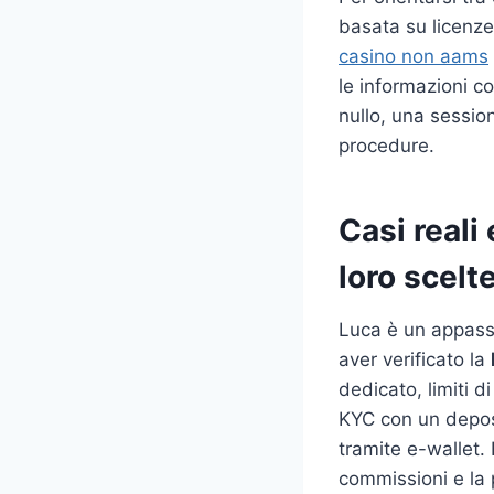
basata su licenze
casino non aams
le informazioni co
nullo, una sessio
procedure.
Casi reali 
loro scelt
Luca è un appassio
aver verificato la
dedicato, limiti d
KYC con un deposi
tramite e-wallet. E
commissioni e la p