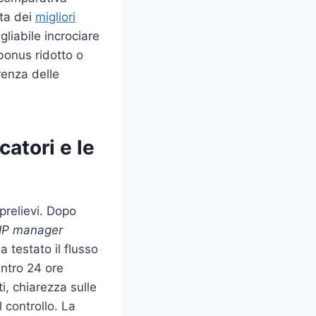
ata dei
migliori
gliabile incrociare
 bonus ridotto o
renza delle
catori e le
 prelievi. Dopo
IP manager
a testato il flusso
entro 24 ore
ti, chiarezza sulle
l controllo. La