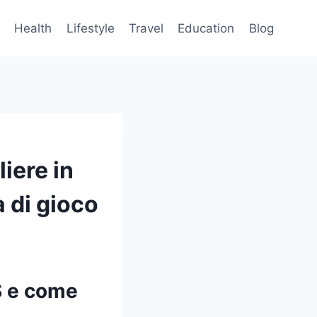
Health
Lifestyle
Travel
Education
Blog
iere in
 di gioco
S e come