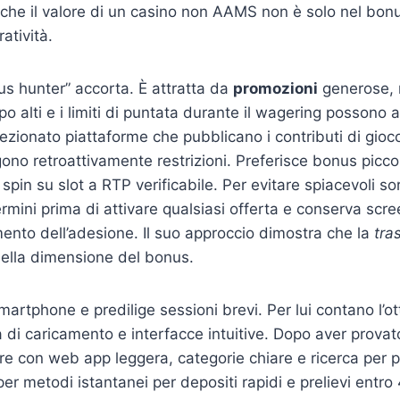
 che il valore di un casino non AAMS non è solo nel bon
atività.
us hunter” accorta. È attratta da
promozioni
generose, 
ppo alti e i limiti di puntata durante il wagering possono a
ezionato piattaforme che pubblicano i contributi di gioc
no retroattivamente restrizioni. Preferisce bonus piccoli
 spin su slot a RTP verificabile. Per evitare spiacevoli so
rmini prima di attivare qualsiasi offerta e conserva scre
ento dell’adesione. Il suo approccio dimostra che la
tra
della dimensione del bonus.
artphone e predilige sessioni brevi. Per lui contano l’o
à di caricamento e interfacce intuitive. Dopo aver provat
re con web app leggera, categorie chiare e ricerca per p
er metodi istantanei per depositi rapidi e prelievi entro