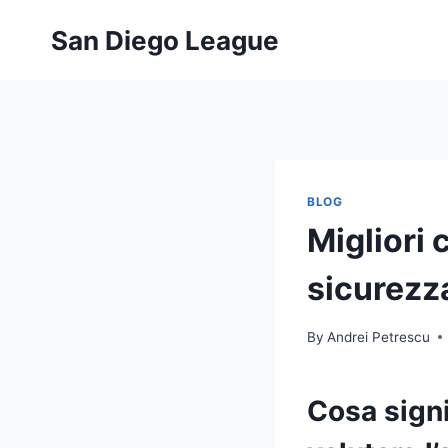
Skip
San Diego League
to
content
BLOG
Migliori
sicurezz
By
Andrei Petrescu
Cosa sign