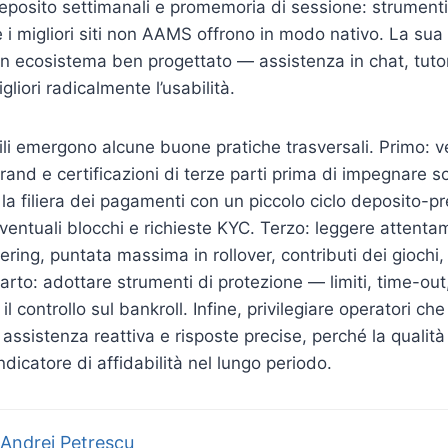
i deposito settimanali e promemoria di sessione: strument
 i migliori siti non AAMS offrono in modo nativo. La sua
 ecosistema ben progettato — assistenza in chat, tutorial 
gliori radicalmente l’usabilità.
fili emergono alcune buone pratiche trasversali. Primo: v
rand e certificazioni di terze parti prima di impegnare s
la filiera dei pagamenti con un piccolo ciclo deposito-pr
ventuali blocchi e richieste KYC. Terzo: leggere attentam
ing, puntata massima in rollover, contributi dei giochi, l
arto: adottare strumenti di protezione — limiti, time-ou
 controllo sul bankroll. Infine, privilegiare operatori c
ssistenza reattiva e risposte precise, perché la qualità 
indicatore di affidabilità nel lungo periodo.
Andrei Petrescu