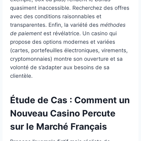
quasiment inaccessible. Recherchez des offres
avec des conditions raisonnables et
transparentes. Enfin, la variété des
méthodes
de paiement
est révélatrice. Un casino qui
propose des options modernes et variées
(cartes, portefeuilles électroniques, virements,
cryptomonnaies) montre son ouverture et sa
volonté de s’adapter aux besoins de sa
clientèle.
Étude de Cas : Comment un
Nouveau Casino Percute
sur le Marché Français