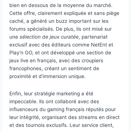
bien en dessous de la moyenne du marché.
Cette offre, clairement expliquée et sans piège
caché, a généré un buzz important sur les
forums spécialisés. De plus, ils ont misé sur
une
sélection de jeux curatée
, partenariat
exclusif avec des éditeurs comme NetEnt et
Play’n GO, et ont développé une section de
jeux live en français, avec des croupiers
francophones, créant un sentiment de
proximité et d’immersion unique.
Enfin, leur stratégie marketing a été
impeccable. Ils ont collaboré avec des
influenceurs du gaming français réputés pour
leur intégrité, organisant des streams en direct
et des tournois exclusifs. Leur service client,