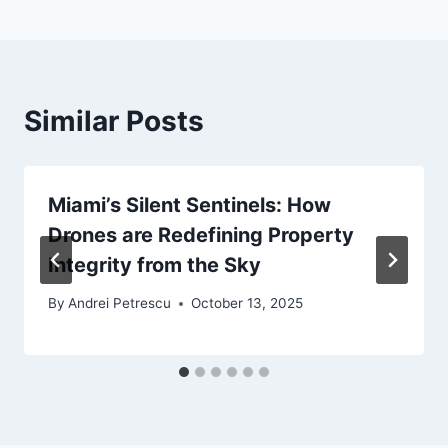
Similar Posts
Miami’s Silent Sentinels: How
Drones are Redefining Property
Integrity from the Sky
By
Andrei Petrescu
October 13, 2025