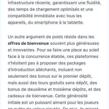
infrastructure récente, garantissant une fluidité,
des temps de chargement optimisés et une
compatibilité immédiate avec tous les
appareils, du smartphone à la tablette.
Un autre argument de poids réside dans les
offres de bienvenue
souvent plus généreuses
et innovantes. Pour se faire une place au soleil
face à la concurrence établie, ces plateformes
n’hésitent pas à proposer des packages
d’introduction alléchants, incluant non
seulement des bonus sur le premier dépôt,
mais aussi des tours gratuits sans dépôt, des
bonus de deuxième et troisième dépôts, et des
cadeaux de bienvenue. Cette générosité
initiale est un puissant aimant pour les joueurs
en quête de valeur ajoutée. De plus, ils misent