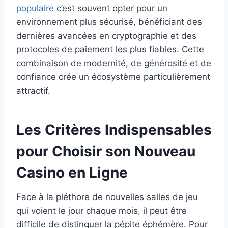
populaire
c’est souvent opter pour un
environnement plus sécurisé, bénéficiant des
dernières avancées en cryptographie et des
protocoles de paiement les plus fiables. Cette
combinaison de modernité, de générosité et de
confiance crée un écosystème particulièrement
attractif.
Les Critères Indispensables
pour Choisir son Nouveau
Casino en Ligne
Face à la pléthore de nouvelles salles de jeu
qui voient le jour chaque mois, il peut être
difficile de distinguer la pépite éphémère. Pour