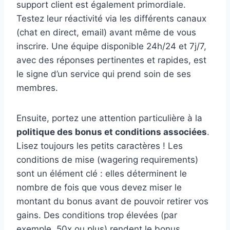
support client est également primordiale.
Testez leur réactivité via les différents canaux
(chat en direct, email) avant même de vous
inscrire. Une équipe disponible 24h/24 et 7j/7,
avec des réponses pertinentes et rapides, est
le signe d’un service qui prend soin de ses
membres.
Ensuite, portez une attention particulière à la
politique des bonus et conditions associées
.
Lisez toujours les petits caractères ! Les
conditions de mise (wagering requirements)
sont un élément clé : elles déterminent le
nombre de fois que vous devez miser le
montant du bonus avant de pouvoir retirer vos
gains. Des conditions trop élevées (par
exemple, 50x ou plus) rendent le bonus