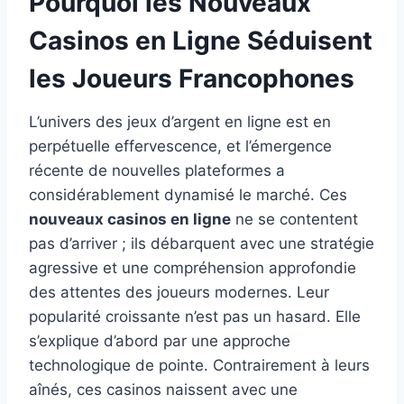
Pourquoi les Nouveaux
Casinos en Ligne Séduisent
les Joueurs Francophones
L’univers des jeux d’argent en ligne est en
perpétuelle effervescence, et l’émergence
récente de nouvelles plateformes a
considérablement dynamisé le marché. Ces
nouveaux casinos en ligne
ne se contentent
pas d’arriver ; ils débarquent avec une stratégie
agressive et une compréhension approfondie
des attentes des joueurs modernes. Leur
popularité croissante n’est pas un hasard. Elle
s’explique d’abord par une approche
technologique de pointe. Contrairement à leurs
aînés, ces casinos naissent avec une