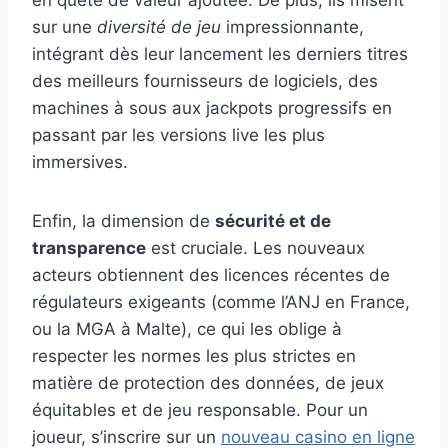
sur une
diversité de jeu
impressionnante,
intégrant dès leur lancement les derniers titres
des meilleurs fournisseurs de logiciels, des
machines à sous aux jackpots progressifs en
passant par les versions live les plus
immersives.
Enfin, la dimension de
sécurité et de
transparence
est cruciale. Les nouveaux
acteurs obtiennent des licences récentes de
régulateurs exigeants (comme l’ANJ en France,
ou la MGA à Malte), ce qui les oblige à
respecter les normes les plus strictes en
matière de protection des données, de jeux
équitables et de jeu responsable. Pour un
joueur, s’inscrire sur un
nouveau casino en ligne