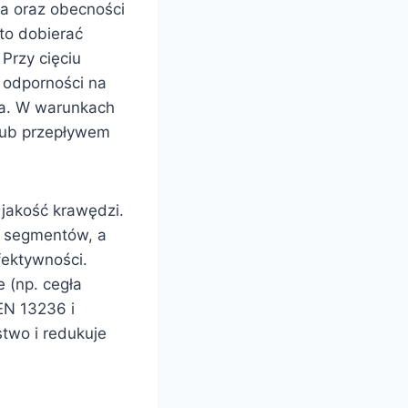
wa oraz obecności
to dobierać
Przy cięciu
 odporności na
nia. W warunkach
lub przepływem
jakość krawędzi.
 segmentów, a
fektywności.
 (np. cegła
EN 13236 i
two i redukuje