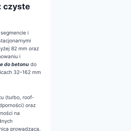
: czyste
 segmencie i
tacjonarnymi
wyżej 82 mm oraz
nowaniu i
e do betonu
do
dnicach 32–162 mm
u (turbo, roof-
dporności) oraz
ności na
udnych
dnica prowadząca,