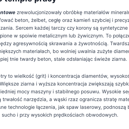
entowe
zrewolucjonizowały obróbkę materiałów mineral
lifować beton, żelbet, cegłę oraz kamień szybciej i precyz
ązania. Sercem każdej tarczy czy korony są syntetyczne
pione w spoiwie metalicznym lub żywicznym. To połąc
ędzy agresywnością skrawania a żywotnością. Twards
iększych materiałach, bo wolniej uwalnia zużyte diamen
piej tnie twardy beton, stale odsłaniając świeże ziarna.
ry to wielkość (grit) i koncentracja diamentów, wysok
Większe ziarna i wyższa koncentracja zwiększają szybko
edniej mocy maszyny i stabilnego posuwu. Wysokie se
trwałość narzędzia, a wąski rzaz ogranicza stratę mater
sne technologie łączenia, jak spaw laserowy, podnoszą
 sucho i przy wysokich prędkościach obwodowych.