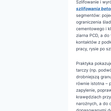
Szlifowanie i wy
szlifowania bet
segmentów: pojed
ograniczenia śla
cementowego i kl
ziarna PCD, a do
kontaktów z podł
pracy, rysie po szl
Praktyka pokazuj
tarczy (np. podwó
drobniejszą granu
równie istotna –
zapylenie, popra
krawędziach przy
narożnych, a do 
dopasowanymi do 