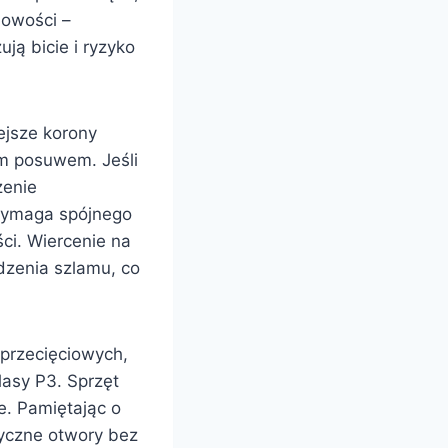
iowości –
ją bicie i ryzyko
ejsze korony
m posuwem. Jeśli
zenie
 wymaga spójnego
ści. Wiercenie na
zenia szlamu, co
yprzecięciowych,
lasy P3. Sprzęt
e. Pamiętając o
ryczne otwory bez