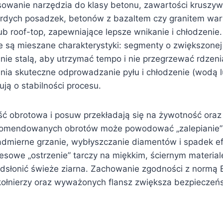
asowanie narzędzia do klasy betonu, zawartości kruszy
ardych posadzek, betonów z bazaltem czy granitem war
b roof-top, zapewniające lepsze wnikanie i chłodzenie. 
e są mieszane charakterystyki: segmenty o zwiększonej
ranie stalą, aby utrzymać tempo i nie przegrzewać rdze
nia skuteczne odprowadzanie pyłu i chłodzenie (wodą 
ją o stabilności procesu.
ć obrotowa i posuw przekładają się na żywotność oraz 
ekomendowanych obrotów może powodować „zalepianie”
admierne grzanie, wybłyszczanie diamentów i spadek e
sowe „ostrzenie” tarczy na miękkim, ściernym materiale
 odsłonić świeże ziarna. Zachowanie zgodności z normą 
kołnierzy oraz wyważonych flansz zwiększa bezpieczeńs