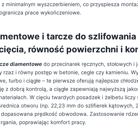
i z minimalnym wyszczerbieniem, co przyspiesza montaż 
ogranicza prace wykończeniowe.
amentowe i tarcze do szlifowania
ięcia, równość powierzchni i kon
rcze diamentowe
do przecinarek ręcznych, stołowych i 
y rzaz i równy postęp w betonie, cegle czy kamieniu. W
, turbo i ciągłe – te pierwsze oferują najlepsze chłodz
ję z dobrą kontrolą, a ciągłe zapewniają najwyższą jak
materiałach. W cięciu twardych posadzek i żelbetu liczy 
średnica otworu (np. 22,23 mm do szlifierek kątowych,
az dopasowana prędkość obwodowa. Zastosowanie rdze
drgania, poprawiając komfort pracy.