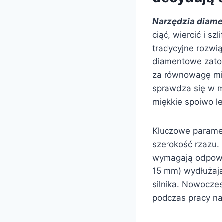
Narzędzia diam
ciąć, wiercić i sz
tradycyjne rozwi
diamentowe zato
za równowagę mi
sprawdza się w m
miękkie spoiwo le
Kluczowe paramet
szerokość rzazu. 
wymagają odpowi
15 mm) wydłużają 
silnika. Nowocze
podczas pracy na