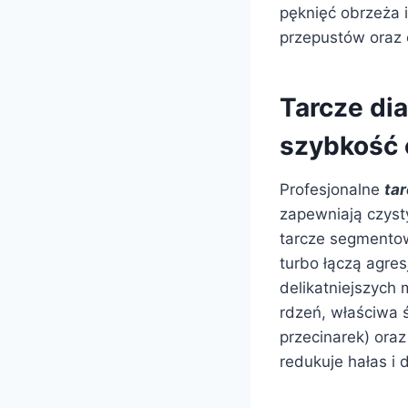
pęknięć obrzeża 
przepustów oraz 
Tarcze di
szybkość c
Profesjonalne
ta
zapewniają czyst
tarcze segmentowe
turbo łączą agres
delikatniejszych 
rdzeń, właściwa 
przecinarek) or
redukuje hałas i 