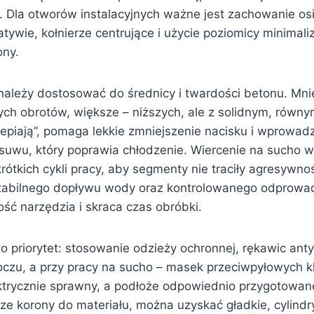
. Dla otworów instalacyjnych ważne jest zachowanie os
ywie, kołnierze centrujące i użycie poziomicy minimalizu
ony.
należy dostosować do średnicy i twardości betonu. Mni
h obrotów, większe – niższych, ale z solidnym, równy
lepiają”, pomaga lekkie zmniejszenie nacisku i wprowad
uwu, który poprawia chłodzenie. Wiercenie na sucho
krótkich cykli pracy, aby segmenty nie traciły agresywno
abilnego dopływu wody oraz kontrolowanego odprowad
ść narzędzia i skraca czas obróbki.
o priorytet: stosowanie odzieży ochronnej, rękawic ant
 oczu, a przy pracy na sucho – masek przeciwpyłowych k
ktrycznie sprawny, a podłoże odpowiednio przygotowan
e korony do materiału, można uzyskać gładkie, cylind