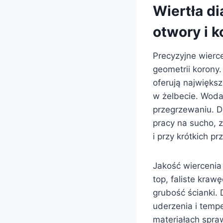
Wiertła d
otwory i 
Precyzyjne wierc
geometrii korony
oferują najwięks
w żelbecie. Woda
przegrzewaniu. D
pracy na sucho, 
i przy krótkich p
Jakość wiercenia 
top, faliste kraw
grubość ścianki.
uderzenia i temp
materiałach spra