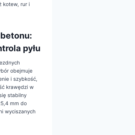
kotew, rur i
 betonu:
trola pyłu
jezdnych
ybór obejmuje
enie i szybkość,
ość krawędzi w
się stabilny
 25,4 mm do
ni wyciszanych