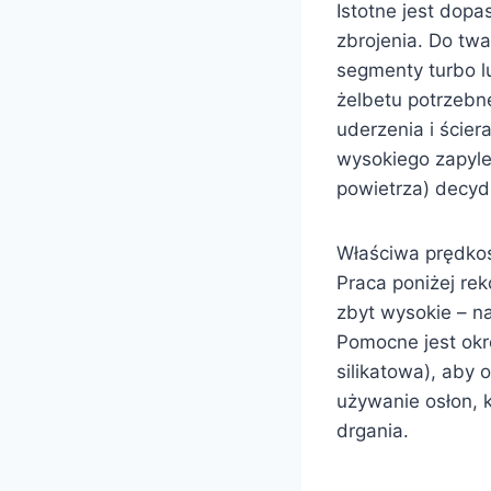
Istotne jest dop
zbrojenia. Do tw
segmenty turbo lu
żelbetu potrzebn
uderzenia i ście
wysokiego zapyle
powietrza) decydu
Właściwa prędkoś
Praca poniżej r
zbyt wysokie – n
Pomocne jest okre
silikatowa), aby
używanie osłon, 
drgania.