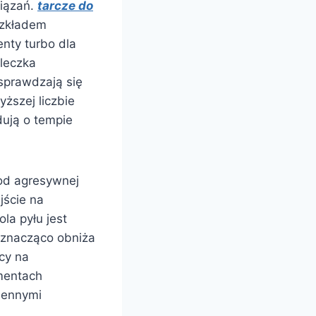
wiązań.
tarcze do
ozkładem
nty turbo dla
mleczka
sprawdzają się
ższej liczbie
ują o tempie
 od agresywnej
jście na
la pyłu jest
H znacząco obniża
cy na
gmentach
iennymi