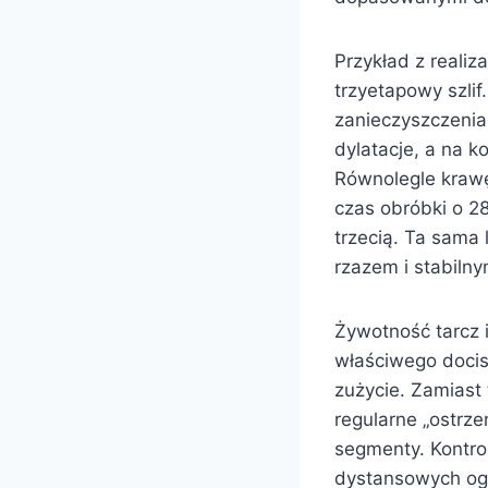
Przykład z reali
trzyetapowy szlif
zanieczyszczenia 
dylatacje, a na 
Równolegle krawę
czas obróbki o 2
trzecią. Ta sama 
rzazem i stabiln
Żywotność tarcz 
właściwego docis
zużycie. Zamiast 
regularne „ostrze
segmenty. Kontrol
dystansowych ogr