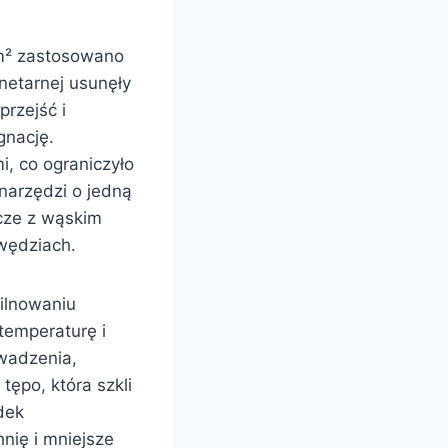
 m² zastosowano
anetarnej usunęły
przejść i
gnację.
i, co ograniczyło
narzędzi o jedną
rcze z wąskim
awędziach.
pilnowaniu
temperaturę i
owadzenia,
tępo, która szkli
dek
nię i mniejsze