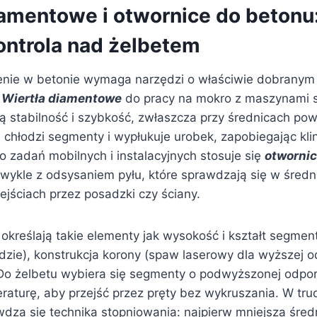
iamentowe i otwornice do betonu
kontrola nad żelbetem
enie w betonie wymaga narzędzi o właściwie dobranym
.
Wiertła diamentowe
do pracy na mokro z maszynami s
zą stabilność i szybkość, zwłaszcza przy średnicach po
 chłodzi segmenty i wypłukuje urobek, zapobiegając kli
o zadań mobilnych i instalacyjnych stosuje się
otwornic
zwykle z odsysaniem pyłu, które sprawdzają się w śre
rzejściach przez posadzki czy ściany.
określają takie elementy jak wysokość i kształt segment
ędzie), konstrukcja korony (spaw laserowy dla wyższej o
 Do żelbetu wybiera się segmenty o podwyższonej odpor
eraturę, aby przejść przez pręty bez wykruszania. W tr
wdza się technika stopniowania: najpierw mniejsza śre