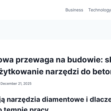
Business
Technology
owa przewaga na budowie: s
użytkowanie narzędzi do bet
December 21, 2025
ają narzędzia diamentowe i dlacz
o tempie pracy