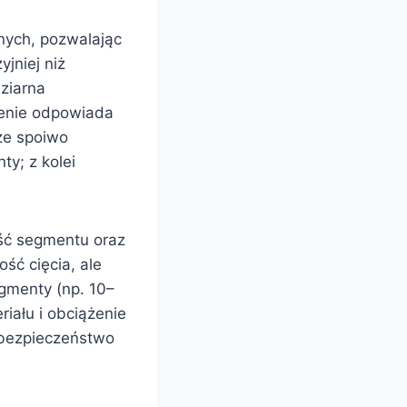
nych, pozwalając
yjniej niż
 ziarna
zenie odpowiada
ze spoiwo
ty; z kolei
ość segmentu oraz
ść cięcia, ale
gmenty (np. 10–
iału i obciążenie
 bezpieczeństwo