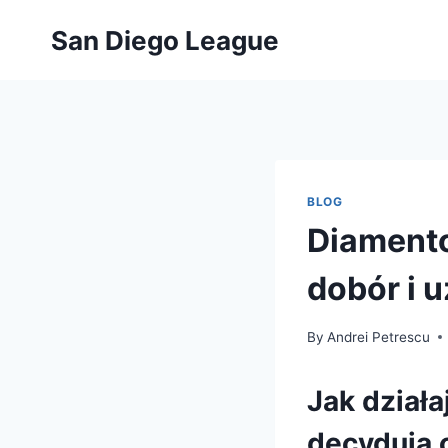
Skip
San Diego League
to
content
BLOG
Diament
dobór i 
By
Andrei Petrescu
Jak dział
decydują 