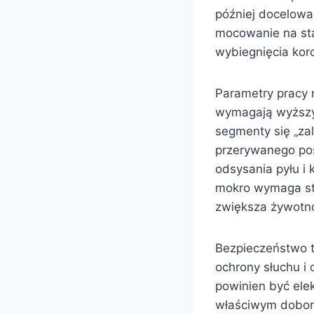
później docelowa
mocowanie na stat
wybiegnięcia kor
Parametry pracy 
wymagają wyższyc
segmenty się „za
przerywanego pos
odsysania pyłu i 
mokro wymaga st
zwiększa żywotno
Bezpieczeństwo t
ochrony słuchu i
powinien być ele
właściwym doborz