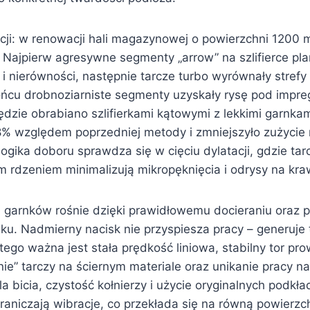
zacji: w renowacji hali magazynowej o powierzchni 1200
. Najpierw agresywne segmenty „arrow” na szlifierce pl
i nierówności, następnie tarcze turbo wyrównały strefy 
końcu drobnoziarniste segmenty uzyskały rysę pod impre
dzie obrabiano szlifierkami kątowymi z lekkimi garnkam
8% względem poprzedniej metody i zmniejszyło zużycie 
logika doboru sprawdza się w cięciu dylatacji, gdzie ta
ym rdzeniem minimalizują mikropęknięcia i odrysy na kr
i garnków rośnie dzięki prawidłowemu docieraniu oraz 
ku. Nadmierny nacisk nie przyspiesza pracy – generuje 
tego ważna jest stała prędkość liniowa, stabilny tor pr
nie” tarczy na ściernym materiale oraz unikanie pracy na 
a bicia, czystość kołnierzy i użycie oryginalnych podkła
aniczają wibracje, co przekłada się na równą powierzch