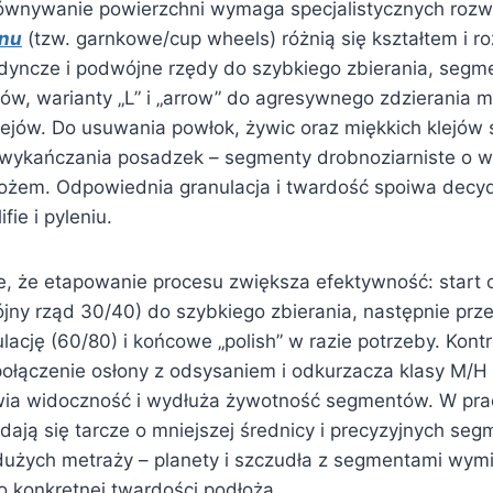
równywanie powierzchni wymaga specjalistycznych roz
onu
(tzw. garnkowe/cup wheels) różnią się kształtem i r
yncze i podwójne rzędy do szybkiego zbierania, segme
dów, warianty „L” i „arrow” do agresywnego zdzierania 
ejów. Do usuwania powłok, żywic oraz miękkich klejów 
 wykańczania posadzek – segmenty drobnoziarniste o wy
ożem. Odpowiednia granulacja i twardość spoiwa decyd
ifie i pyleniu.
e, że etapowanie procesu zwiększa efektywność: start
jny rząd 30/40) do szybkiego zbierania, następnie prze
lację (60/80) i końcowe „polish” w razie potrzeby. Kontro
 połączenie osłony z odsysaniem i odkurzacza klasy M/
wia widoczność i wydłuża żywotność segmentów. W pra
dają się tarcze o mniejszej średnicy i precyzyjnych se
dużych metraży – planety i szczudła z segmentami wym
konkretnej twardości podłoża.