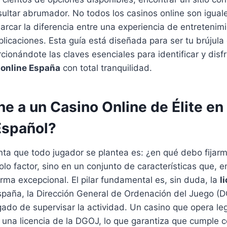
ultar abrumador. No todos los casinos online son iguales
rcar la diferencia entre una experiencia de entretenim
licaciones. Esta guía está diseñada para ser tu brújula
ionándote las claves esenciales para identificar y disfr
 online España
con total tranquilidad.
e a un Casino Online de Élite en 
Español?
nta que todo jugador se plantea es: ¿en qué debo fijar
olo factor, sino en un conjunto de características que, en
rma excepcional. El pilar fundamental es, sin duda, la
l
spaña, la Dirección General de Ordenación del Juego (D
ado de supervisar la actividad. Un casino que opera le
una licencia de la DGOJ, lo que garantiza que cumple c