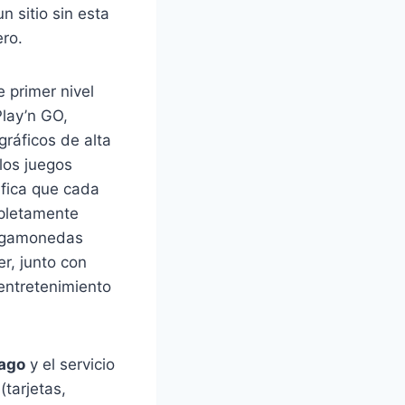
n sitio sin esta
ero.
e primer nivel
lay’n GO,
ráficos de alta
los juegos
ifica que cada
mpletamente
ragamonedas
r, junto con
 entretenimiento
ago
y el servicio
(tarjetas,