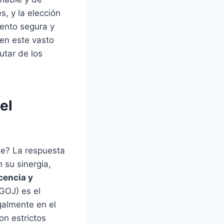
, y la elección
iento segura y
 en este vasto
utar de los
el
me? La respuesta
 su sinergia,
icencia y
GOJ) es el
galmente en el
on estrictos