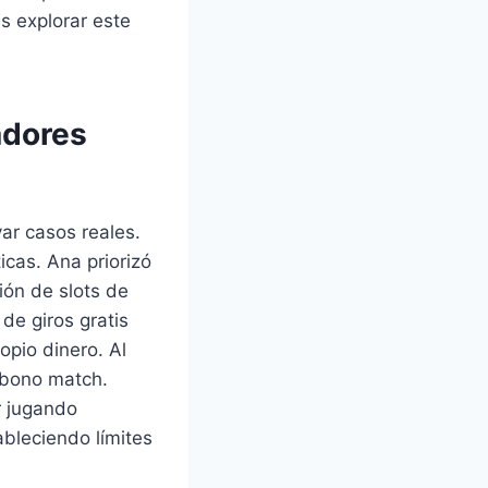
s explorar este
adores
var casos reales.
cas. Ana priorizó
ión de slots de
de giros gratis
opio dinero. Al
n bono match.
r jugando
bleciendo límites