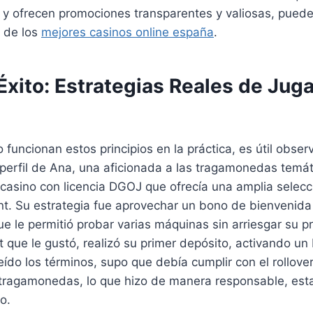
 y ofrecen promociones transparentes y valiosas, puede
o de los
mejores casinos online españa
.
Éxito: Estrategias Reales de Jug
s
 funcionan estos principios en la práctica, es útil obser
erfil de Ana, una aficionada a las tragamonedas temáti
 casino con licencia DGOJ que ofrecía una amplia selecc
t. Su estrategia fue aprovechar un bono de bienvenida 
ue le permitió probar varias máquinas sin arriesgar su pr
t que le gustó, realizó su primer depósito, activando u
eído los términos, supo que debía cumplir con el rollove
 tragamonedas, lo que hizo de manera responsable, esta
o.