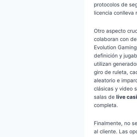
protocolos de seg
licencia conlleva 
Otro aspecto cruc
colaboran con de
Evolution Gaming 
definición y juga
utilizan generado
giro de ruleta, c
aleatorio e impa
clásicas y video 
salas de
live cas
completa.
Finalmente, no s
al cliente. Las o