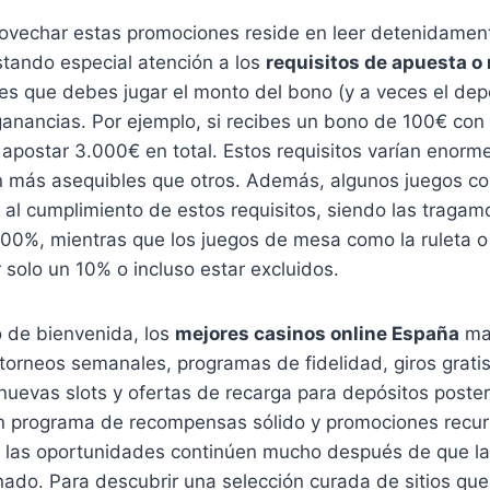
rovechar estas promociones reside en leer detenidamen
stando especial atención a los
requisitos de apuesta o 
es que debes jugar el monto del bono (y a veces el dep
 ganancias. Por ejemplo, si recibes un bono de 100€ con 
 apostar 3.000€ en total. Estos requisitos varían enor
n más asequibles que otros. Además, algunos juegos co
 al cumplimiento de estos requisitos, siendo las traga
100%, mientras que los juegos de mesa como la ruleta o 
 solo un 10% o incluso estar excluidos.
o de bienvenida, los
mejores casinos online España
man
rneos semanales, programas de fidelidad, giros gratis 
uevas slots y ofertas de recarga para depósitos posteri
n programa de recompensas sólido y promociones recur
 y las oportunidades continúen mucho después de que l
inado. Para descubrir una selección curada de sitios qu