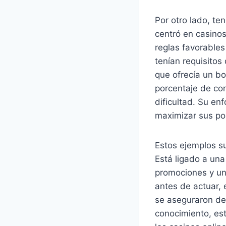
Por otro lado, t
centró en casinos
reglas favorables
tenían requisitos
que ofrecía un b
porcentaje de cont
dificultad. Su en
maximizar sus pos
Estos ejemplos 
Está ligado a un
promociones y una
antes de actuar, 
se aseguraron de
conocimiento, est