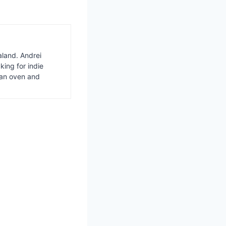
aland. Andrei
ing for indie
van oven and