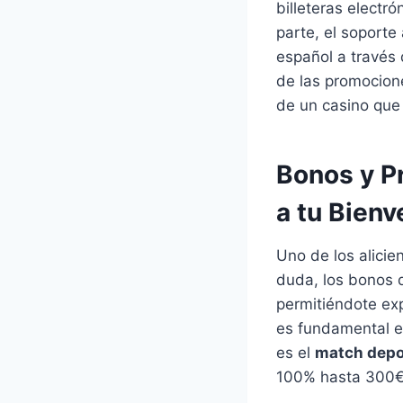
billeteras electr
parte, el soporte
español a través 
de las promocione
de un casino que 
Bonos y P
a tu Bienv
Uno de los alicie
duda, los bonos d
permitiéndote ex
es fundamental e
es el
match depo
100% hasta 300€).