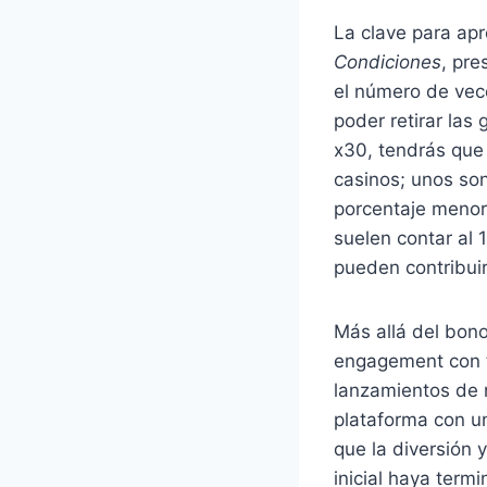
La clave para ap
Condiciones
, pre
el número de vec
poder retirar las
x30, tendrás que
casinos; unos so
porcentaje menor
suelen contar al 
pueden contribuir
Más allá del bon
engagement con to
lanzamientos de n
plataforma con u
que la diversión
inicial haya term