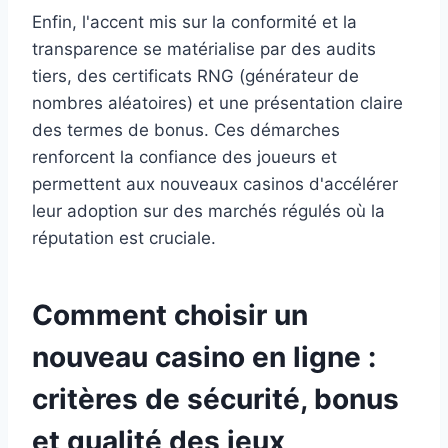
Enfin, l'accent mis sur la conformité et la
transparence se matérialise par des audits
tiers, des certificats RNG (générateur de
nombres aléatoires) et une présentation claire
des termes de bonus. Ces démarches
renforcent la confiance des joueurs et
permettent aux nouveaux casinos d'accélérer
leur adoption sur des marchés régulés où la
réputation est cruciale.
Comment choisir un
nouveau casino en ligne :
critères de sécurité, bonus
et qualité des jeux