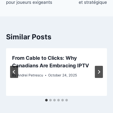
pour joueurs exigeants
et stratégique
Similar Posts
From Cable to Clicks: Why
Canadians Are Embracing IPTV
By
Andrei Petrescu
October 24, 2025