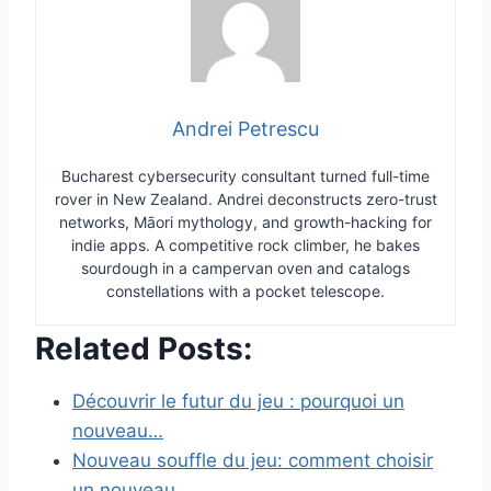
Andrei Petrescu
Bucharest cybersecurity consultant turned full-time
rover in New Zealand. Andrei deconstructs zero-trust
networks, Māori mythology, and growth-hacking for
indie apps. A competitive rock climber, he bakes
sourdough in a campervan oven and catalogs
constellations with a pocket telescope.
Related Posts:
Découvrir le futur du jeu : pourquoi un
nouveau…
Nouveau souffle du jeu: comment choisir
un nouveau…