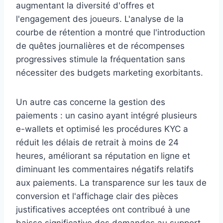
augmentant la diversité d'offres et
l'engagement des joueurs. L'analyse de la
courbe de rétention a montré que l'introduction
de quêtes journalières et de récompenses
progressives stimule la fréquentation sans
nécessiter des budgets marketing exorbitants.
Un autre cas concerne la gestion des
paiements : un casino ayant intégré plusieurs
e-wallets et optimisé les procédures KYC a
réduit les délais de retrait à moins de 24
heures, améliorant sa réputation en ligne et
diminuant les commentaires négatifs relatifs
aux paiements. La transparence sur les taux de
conversion et l'affichage clair des pièces
justificatives acceptées ont contribué à une
baisse significative des demandes au support