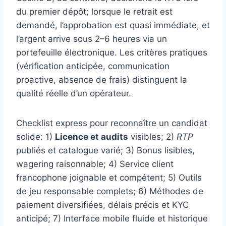
du premier dépôt; lorsque le retrait est
demandé, l’approbation est quasi immédiate, et
l’argent arrive sous 2–6 heures via un
portefeuille électronique. Les critères pratiques
(vérification anticipée, communication
proactive, absence de frais) distinguent la
qualité réelle d’un opérateur.
Checklist express pour reconnaître un candidat
solide: 1)
Licence et audits
visibles; 2)
RTP
publiés et catalogue varié; 3) Bonus lisibles,
wagering raisonnable; 4) Service client
francophone joignable et compétent; 5) Outils
de jeu responsable complets; 6) Méthodes de
paiement diversifiées, délais précis et KYC
anticipé; 7) Interface mobile fluide et historique