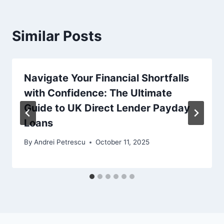
Similar Posts
Navigate Your Financial Shortfalls
with Confidence: The Ultimate
Guide to UK Direct Lender Payday
Loans
By
Andrei Petrescu
October 11, 2025