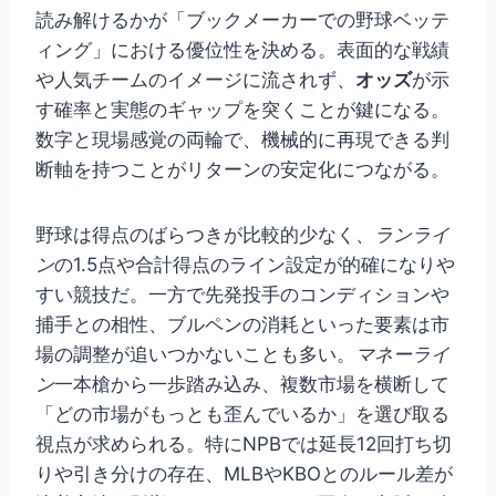
読み解けるかが「ブックメーカーでの野球ベッテ
ィング」における優位性を決める。表面的な戦績
や人気チームのイメージに流されず、
オッズ
が示
す確率と実態のギャップを突くことが鍵になる。
数字と現場感覚の両輪で、機械的に再現できる判
断軸を持つことがリターンの安定化につながる。
野球は得点のばらつきが比較的少なく、
ランライ
ン
の1.5点や合計得点のライン設定が的確になりや
すい競技だ。一方で先発投手のコンディションや
捕手との相性、ブルペンの消耗といった要素は市
場の調整が追いつかないことも多い。
マネーライ
ン
一本槍から一歩踏み込み、複数市場を横断して
「どの市場がもっとも歪んでいるか」を選び取る
視点が求められる。特にNPBでは延長12回打ち切
りや引き分けの存在、MLBやKBOとのルール差が