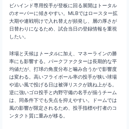
ビハインド専用投手が登板に回る展開はトータル
のオーバーに傾きやすい。MLBではロースター拡
大期や連戦明けで入れ替えが頻発し、層の厚さが
日替わりになるため、試合当日の登録情報を重視
したい。
球場と天候は
トータル
に加え、マネーラインの勝
率にも影響する。パークファクターは長期的な平
均値だが、打球の角度分布と噛み合うかで影響度
は変わる。高いフライボール率の投手が狭い球場
や追い風で投げる日は被弾リスクが跳ね上がる。
逆に強いゴロ投手と内野守備の名手が揃うチーム
は、同条件下でも失点を抑えやすい。ドームでは
風の影響が限定されるため、投手指標や打者のコ
ンタクト質に重みが移る。