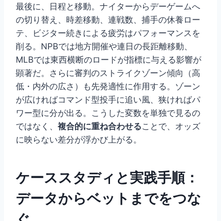
最後に、日程と移動。ナイターからデーゲームへ
の切り替え、時差移動、連戦数、捕手の休養ロー
テ、ビジター続きによる疲労はパフォーマンスを
削る。NPBでは地方開催や連日の長距離移動、
MLBでは東西横断のロードが指標に与える影響が
顕著だ。さらに審判のストライクゾーン傾向（高
低・内外の広さ）も先発適性に作用する。ゾーン
が広ければコマンド型投手に追い風、狭ければパ
ワー型に分が出る。こうした変数を単独で見るの
ではなく、
複合的に重ね合わせる
ことで、オッズ
に映らない差分が浮かび上がる。
ケーススタディと実践手順：
データからベットまでをつな
ぐ