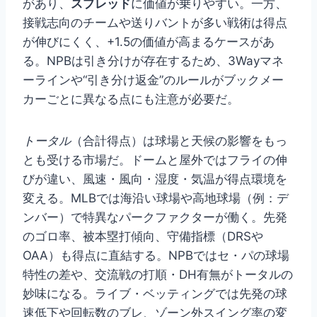
があり、
スプレッド
に価値が乗りやすい。一方、
接戦志向のチームや送りバントが多い戦術は得点
が伸びにくく、+1.5の価値が高まるケースがあ
る。NPBは引き分けが存在するため、3Wayマネ
ーラインや“引き分け返金”のルールがブックメー
カーごとに異なる点にも注意が必要だ。
トータル
（合計得点）は球場と天候の影響をもっ
とも受ける市場だ。ドームと屋外ではフライの伸
びが違い、風速・風向・湿度・気温が得点環境を
変える。MLBでは海沿い球場や高地球場（例：デ
ンバー）で特異なパークファクターが働く。先発
のゴロ率、被本塁打傾向、守備指標（DRSや
OAA）も得点に直結する。NPBではセ・パの球場
特性の差や、交流戦の打順・DH有無がトータルの
妙味になる。ライブ・ベッティングでは先発の球
速低下や回転数のブレ、ゾーン外スイング率の変