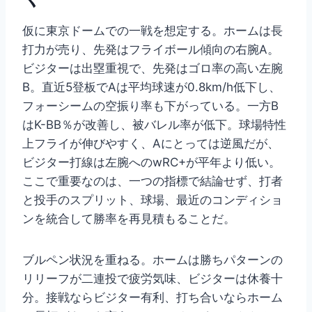
仮に東京ドームでの一戦を想定する。ホームは長
打力が売り、先発はフライボール傾向の右腕A。
ビジターは出塁重視で、先発はゴロ率の高い左腕
B。直近5登板でAは平均球速が0.8km/h低下し、
フォーシームの空振り率も下がっている。一方B
はK-BB％が改善し、被バレル率が低下。球場特性
上フライが伸びやすく、Aにとっては逆風だが、
ビジター打線は左腕へのwRC+が平年より低い。
ここで重要なのは、一つの指標で結論せず、打者
と投手のスプリット、球場、最近のコンディショ
ンを統合して勝率を再見積もることだ。
ブルペン状況を重ねる。ホームは勝ちパターンの
リリーフが二連投で疲労気味、ビジターは休養十
分。接戦ならビジター有利、打ち合いならホーム