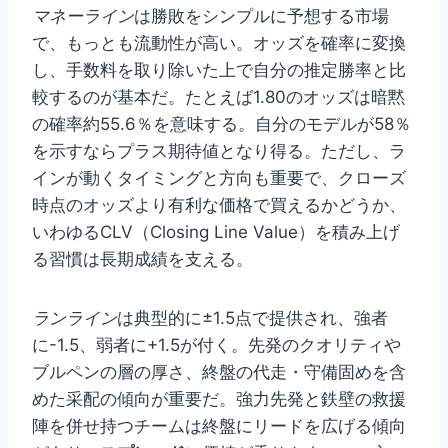
マネーライン
は勝敗をシンプルに予想する市場
で、もっとも流動性が高い。オッズを確率に変換
し、手数料を取り除いた上で自分の推定勝率と比
較するのが基本だ。たとえば1.80のオッズは暗黙
の確率約55.6％を意味する。自分のモデルが58％
を示すならプラス期待値となり得る。ただし、ラ
インが動くタイミングと方向も重要で、クローズ
時点のオッズより有利な価格で買えるかどうか、
いわゆるCLV（Closing Line Value）を積み上げ
る習慣は長期成績を支える。
ランライン
は典型的に±1.5点で提供され、強者
に-1.5、弱者に+1.5が付く。先発のクオリティや
ブルペンの層の厚さ、終盤の代走・守備固めを含
めた采配の傾向が重要だ。強力先発と鉄壁の救援
陣を併せ持つチームは終盤にリードを広げる傾向