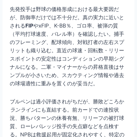
先発投手は野球の価格形成における最大要因だ
が、防御率だけでは不十分だ。真の実力に近いと
される
FIP
やxFIP、K-BB％、ゴロ率、被弾の質
（平均打球速度、バレル率）を確認したい。捕手
のフレーミング、配球傾向、対戦打者の左右スプ
リットも織り込む。直近の球速・回転数・リリー
スポイントの安定性はコンディションの早期シグ
ナルになる。二軍・マイナーからの昇格直後はサ
ンプルが小さいため、スカウティング情報や過去
の球場適性に重みを置くのが妥当だ。
ブルペンは過小評価されがちだが、勝敗どころか
ランライン
にも直結する。前カードでの連投状
況、勝ちパターンの休養有無、リリーフの被打球
質、ローレバレッジ投手の失点癖などを点検す
る。NPBは救援起用が固定化されやすく、特定の