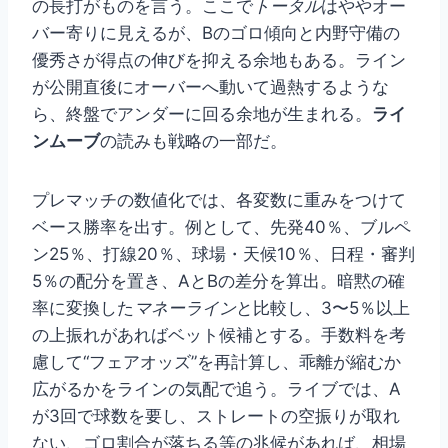
の長打がものを言う。ここで
トータル
はややオー
バー寄りに見えるが、Bのゴロ傾向と内野守備の
優秀さが得点の伸びを抑える余地もある。ライン
が公開直後にオーバーへ動いて過熱するような
ら、終盤でアンダーに回る余地が生まれる。
ライ
ンムーブ
の読みも戦略の一部だ。
プレマッチの数値化では、各変数に重みをつけて
ベース勝率を出す。例として、先発40％、ブルペ
ン25％、打線20％、球場・天候10％、日程・審判
5％の配分を置き、AとBの差分を算出。暗黙の確
率に変換した
マネーライン
と比較し、3〜5％以上
の上振れがあればベット候補とする。手数料を考
慮して“フェアオッズ”を再計算し、乖離が縮むか
広がるかをラインの気配で追う。ライブでは、A
が3回で球数を要し、ストレートの空振りが取れ
ない、ゴロ割合が落ちる等の兆候があれば、相場