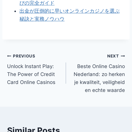
びの完全ガイド
出金が圧倒的に早いオンラインカジノを選ぶ
秘訣と実務ノウハウ
Post
PREVIOUS
NEXT
Unlock Instant Play:
Beste Online Casino
navigation
The Power of Credit
Nederland: zo herken
Card Online Casinos
je kwaliteit, veiligheid
en echte waarde
Similar Posts