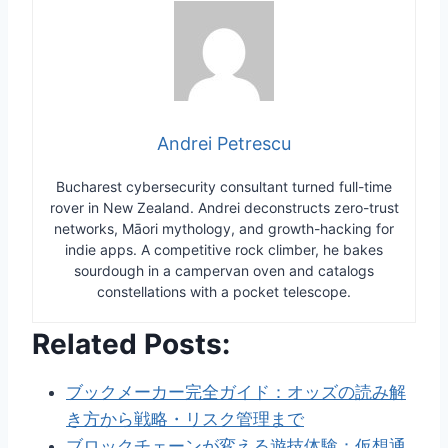
Andrei Petrescu
Bucharest cybersecurity consultant turned full-time
rover in New Zealand. Andrei deconstructs zero-trust
networks, Māori mythology, and growth-hacking for
indie apps. A competitive rock climber, he bakes
sourdough in a campervan oven and catalogs
constellations with a pocket telescope.
Related Posts:
ブックメーカー完全ガイド：オッズの読み解
き方から戦略・リスク管理まで
ブロックチェーンが変える遊技体験：仮想通