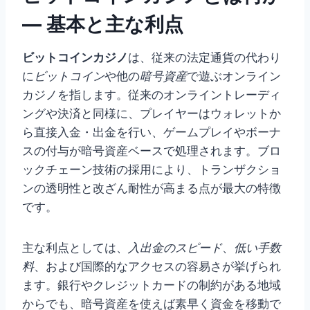
— 基本と主な利点
ビットコインカジノ
は、従来の法定通貨の代わり
に
ビットコイン
や他の
暗号資産
で遊ぶオンライン
カジノを指します。従来のオンライントレーディ
ングや決済と同様に、プレイヤーはウォレットか
ら直接入金・出金を行い、ゲームプレイやボーナ
スの付与が暗号資産ベースで処理されます。ブロ
ックチェーン技術の採用により、トランザクショ
ンの透明性と改ざん耐性が高まる点が最大の特徴
です。
主な利点としては、
入出金のスピード
、
低い手数
料
、および国際的なアクセスの容易さが挙げられ
ます。銀行やクレジットカードの制約がある地域
からでも、暗号資産を使えば素早く資金を移動で