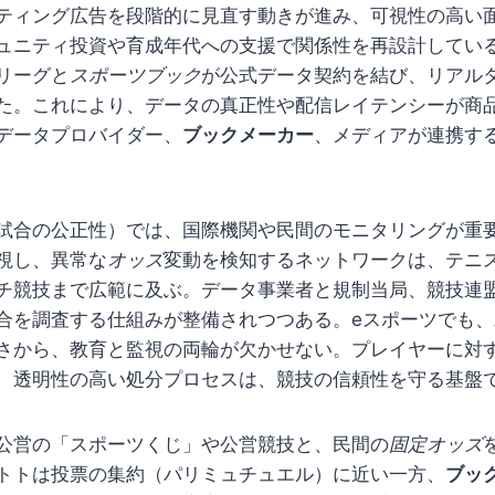
ティング広告を段階的に見直す動きが進み、可視性の高い
ュニティ投資や育成年代への支援で関係性を再設計してい
リーグと
スポーツブック
が公式データ契約を結び、リアル
た。これにより、データの真正性や配信レイテンシーが商
データプロバイダー、
ブックメーカー
、メディアが連携す
試合の公正性）では、国際機関や民間のモニタリングが重
視し、異常な
オッズ
変動を検知するネットワークは、テニ
チ競技まで広範に及ぶ。データ事業者と規制当局、競技連
合を調査する仕組みが整備されつつある。eスポーツでも
さから、教育と監視の両輪が欠かせない。プレイヤーに対
、透明性の高い処分プロセスは、競技の信頼性を守る基盤
公営の「スポーツくじ」や公営競技と、民間の
固定オッズ
トトは投票の集約（パリミュチュエル）に近い一方、
ブッ