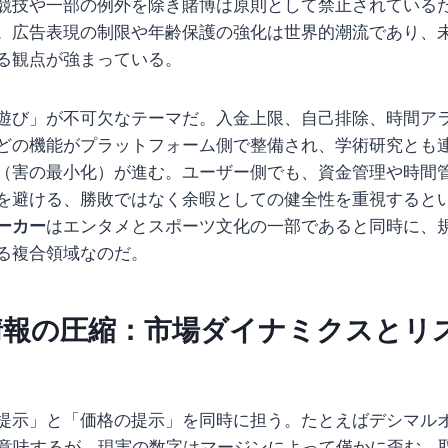
競技や一部の例外を除き賭博は原則として禁止されている
。広告表現の制限や年齢保護の強化は世界的潮流であり、
る観点が強まっている。
遊び」が不可欠なテーマだ。入金上限、自己排除、時間ア
どの機能がプラットフォーム側で整備され、学術研究とも
（害の最小化）が進む。ユーザー側でも、資金管理や時間
を避ける、勝敗ではなく余暇としての健全性を重視すると
ーカー
はエンタメとスポーツ文化の一部であると同時に、
る複合領域なのだ。
情報の圧縮：市場ダイナミクスとリ
提示」と「価格の提示」を同時に担う。たとえばデシマルオッ
を意味するが、現実の数字はマージンによって僅かに歪む。