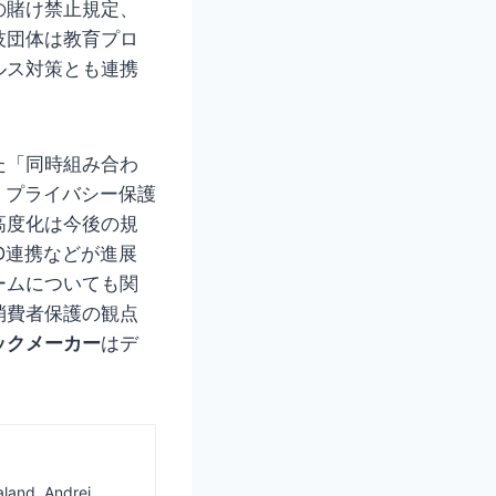
の賭け禁止規定、
技団体は教育プロ
ルス対策とも連携
た「同時組み合わ
。プライバシー保護
高度化は今後の規
D連携などが進展
ームについても関
消費者保護の観点
ックメーカー
はデ
aland. Andrei