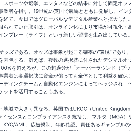
、スポーツや選挙、エンタメなどの結果に対して固定オッ
事業者を指す。19世紀の英国で競馬とともに発展し、イン
を経て、今日ではグローバルなデジタル産業へと拡大した
限られていた取引は、オンライン化により市場が可視化・
インプレー（ライブ）という新しい習慣を生み出している
オッズ
である。オッズは事象が起こる確率の“表現”であり
を内包する。例えば、複数の選択肢に付されたデシマルオ
100%を超えるが、この超過分が「オーバーラウンド（ブ
事業者は各選択肢に資金が偏っても全体として利益を確保
ーディングチームと自動化エンジンによってヘッジされ、
ケットを活用することもある。
域で大きく異なる。英国ではUKGC（United Kingdom G
n）がライセンスとコンプライアンスを統括し、マルタ（MGA
。KYC/AML、広告規制、年齢確認、責任あるギャンブル