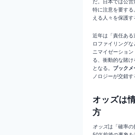
だ。日本では公営
特に注意を要する
える人々を保護す
近年は「責任ある
ロファイリングな
ニマイゼーション
る、衝動的な賭け
となる。
ブックメ
ノロジーが交錯す
オッズは
方
オッズ
は「確率の
50%前後の事象