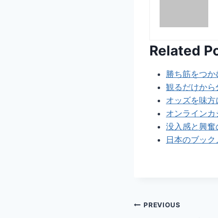
Related P
勝ち筋をつか
観るだけから
オッズを味方
オンラインカ
没入感と興奮
日本のブック
Post
PREVIOUS