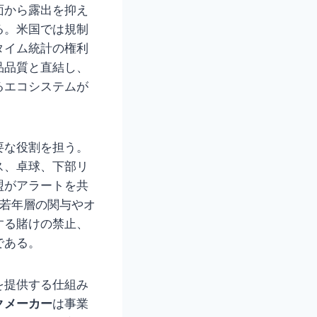
面から露出を抑え
る。米国では規制
タイム統計の権利
品品質と直結し、
るエコシステムが
要な役割を担う。
ス、卓球、下部リ
盟がアラートを共
、若年層の関与やオ
する賭けの禁止、
である。
を提供する仕組み
クメーカー
は事業