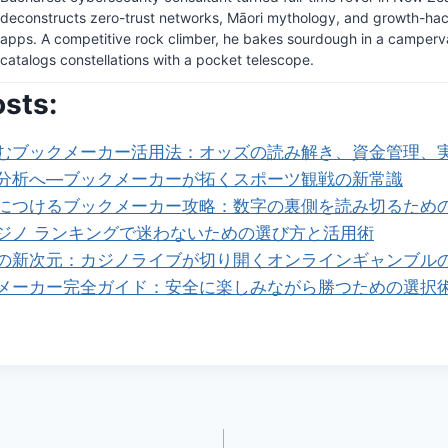
deconstructs zero-trust networks, Māori mythology, and growth-hack
apps. A competitive rock climber, he bakes sourdough in a camper
catalogs constellations with a pocket telescope.
osts:
むブックメーカー活用法：オッズの読み解き、資金管理、
分析へ—ブックメーカーが拓くスポーツ観戦の新常識
につけるブックメーカー攻略：数字の裏側を読み切るため
ジノ ランキングで迷わないための選び方と活用術
の新次元：カジノライブが切り開くオンラインギャンブル
メーカー完全ガイド：安全に楽しみながら勝つための選択