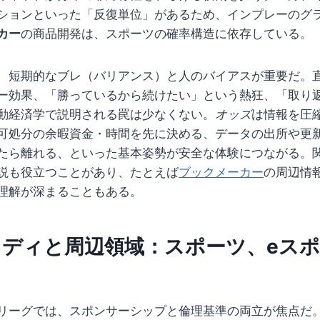
ションといった「反復単位」があるため、インプレーのグ
カー
の商品開発は、スポーツの確率構造に依存している。
、短期的なブレ（バリアンス）と人のバイアスが重要だ。
ー効果、「勝っているから続けたい」という熱狂、「取り
動経済学で説明される罠は少なくない。
オッズ
は情報を圧
可処分の余暇資金・時間を先に決める、データの出所や更
たら離れる、といった基本姿勢が安全な体験につながる。
説も役立つことがあり、たとえば
ブックメーカー
の周辺情
理解が深まることもある。
ディと周辺領域：スポーツ、eス
リーグでは、スポンサーシップと倫理基準の両立が焦点だ