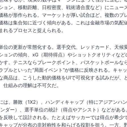
ション、移動距離、日程密度、戦術適合度など）にニュー
価格が形作られる。マーケットが厚い試合ほど、複数のプ
価格は集合知に近づく傾向がある。これは金融市場の気配
まれるプロセスと捉えられる。
単位の更新が常態化する。選手交代、レッドカード、天候
ションの傾向、xG（期待得点）やショットクオリティなど
かす。テニスならブレークポイント、バスケットボールな
ラブルといった“局面イベント”が価格に反映される。キャ
な商品は、こうした動的価格をUIで可視化する試みだが、
、仕組みの理解は不可欠だ。
には、勝敗（1X2）、ハンディキャップ（特にアジアンハ
アンダー）、選手単位の統計（得点やアシスト）などがある
を反映して設計される。たとえばサッカーでは得点が希少
キャップが分布の非対称性を和らげる役割を担う。一方、