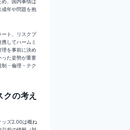
ため、国内事情は
未成年や問題を抱
ラート、リスクプ
連携してハームミ
管理を事前に決め
いった姿勢が重要
規制・倫理・テク
スクの考え
ズ2.00は概ね
取引前の情報（対