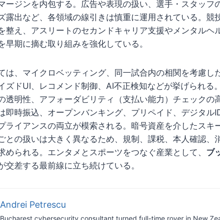
マージンを内包する。広告や表現の扱い、選手・スタッフ
ズ露出など、各領域の線引きは慎重に運用されている。競
を整え、アスリートのセカンドキャリア支援やメンタルヘ
を早期に摘む取り組みを強化している。
ては、マイクロベッティング、同一試合内の相関を考慮し
イズドUI、レコメンド制御、AI不正検知などが挙げられる
の透明性、アフォーダビリティ（支払い能力）チェックの
は即時振込、オープンバンキング、プリペイド、デジタルI
プライアンスの両立が模索される。暗号資産を介したスキ
ごとの扱いは大きく異なるため、規制、課税、本人確認、
求められる。エンタメとスポーツをつなぐ産業として、
ブ
が交差する最前線に立ち続けている。
Andrei Petrescu
Bucharest cybersecurity consultant turned full-time rover in New Ze