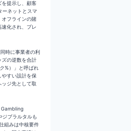
ズを提示し、顧客
ターネットとスマ
。オフラインの賭
高速化され、プレ
。
、同時に事業者の利
ッズの逆数を合計
ック%）」と呼ばれ
しやすい設計を保
ヘッジ先として取
ambling
）やジブラルタルも
の仕組みは中核要件