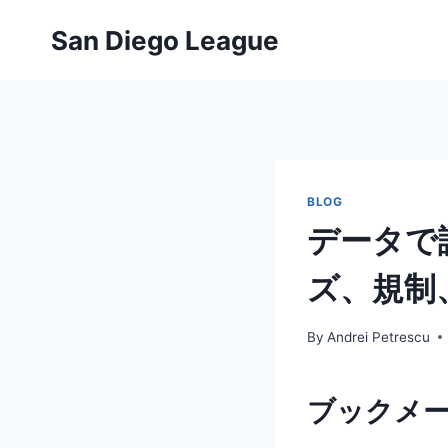
Skip
San Diego League
to
content
BLOG
データで
ズ、規制
By
Andrei Petrescu
ブックメ